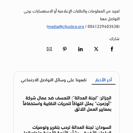
لمزيد من المعلومات والطلبات الإعلامية أو الاستفسارات، يرجى
التواصل معنا
)
media@cfjustice.org
(0041229403538 /
شارك
آخر الأخبار
تابعونا على وسائل التواصل الاجتماعي
الجزائر: “لجنة العدالة”: التعسف ضد عمال شركة
“أوزمرت” يمثل انتهاكاً للحريات النقابية واستخفافاً
بمعايير العمل اللائق
السودان: لجنة العدالة ترحب بتقرير وتوصيات
البرلمان الأفريقي بشأن الأزمة الأمنية وتداعياتها