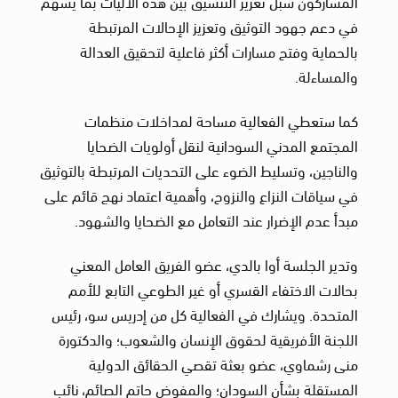
المشاركون سبل تعزيز التنسيق بين هذه الآليات بما يسهم
في دعم جهود التوثيق وتعزيز الإحالات المرتبطة
بالحماية وفتح مسارات أكثر فاعلية لتحقيق العدالة
والمساءلة.
كما ستعطي الفعالية مساحة لمداخلات منظمات
المجتمع المدني السودانية لنقل أولويات الضحايا
والناجين، وتسليط الضوء على التحديات المرتبطة بالتوثيق
في سياقات النزاع والنزوح، وأهمية اعتماد نهج قائم على
مبدأ عدم الإضرار عند التعامل مع الضحايا والشهود.
وتدير الجلسة أوا بالدي، عضو الفريق العامل المعني
بحالات الاختفاء القسري أو غير الطوعي التابع للأمم
المتحدة. ويشارك في الفعالية كل من إدريس سو، رئيس
اللجنة الأفريقية لحقوق الإنسان والشعوب؛ والدكتورة
منى رشماوي، عضو بعثة تقصي الحقائق الدولية
المستقلة بشأن السودان؛ والمفوض حاتم الصائم، نائب