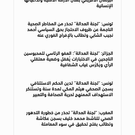
الإنسانية
تونس: “لجنة العدالة” تحذر من المخاطر الصحية
الناجمة عن ظروف الاحتجاز بحق السياسي أحمد
نجيب الشابي وتطالب بالإفراج الفوري عنه
الجزائر: “لجنة العدالة”: العفو الرئاسي للمحبوسين
الناجحين في الاختبارات يُغفل وضعية معتقلي
الرأي ويُكرّس غياب الشفافية
تونس: “لجنة العدالة” تدين الحكم الاستئنافي
بسجن الصحفي هيثم المكي لمدة سنة وتستنكر
الاستهداف الممنهج لحرية الصحافة والتعبير
المغرب: “لجنة العدالة” تحذر من خطورة التدهور
الصحي للناشط محمد خليف بسجن عكاشة
وتطالب بفتح تحقيق في سوء المعاملة