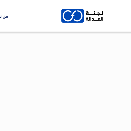
Ski
t
من ن
conten