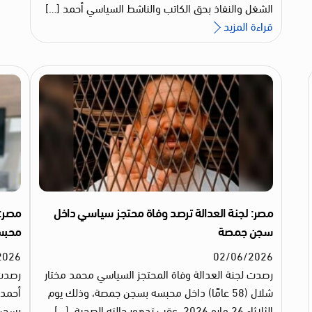
الشغل والنفاذ بحق الكاتب والناشط السياسي أحمد […]
قراءة المزيد
مصر: لجنة العدالة ترصد وفاة محتجز سياسي داخل
مصر: 
سجن جمصة
محبسه
2026
02
/
06
/
2026
رصدت لجنة العدالة وفاة المحتجز السياسي محمد مختار
رصدت 
شلال (58 عامًا) داخل محبسه بسجن جمصة، وذلك يوم
أحمد 
الثلاثاء 26 مايو 2026، عقب تدهور حالته الصحية. […]
بسجن ال