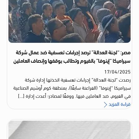
مصر: “لجنة العدالة” ترصد إجراءات تعسفية ضد عمال شركة
سيراميكا “إينوفا” بالفيوم وتطالب بوقفها وإنصاف العاملين
17
/
04
/
2025
رصدت “لجنة العدالة” إجراءات تعسفية اتخذتها إدارة شركة
سيراميكا “إينوفا” (الفراعنة سابقًا)، بمنطقة كوم أوشيم الصناعية
في الفيوم، ضد العاملين فيها. ووفقًا لمصادر؛ أعدت إدارة […]
قراءة المزيد