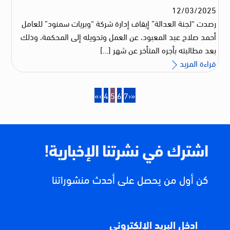
12
/
03
/
2025
رصدت “لجنة العدالة” إيقاف إدارة شركة “وبريات سمنود” للعامل
أحمد صلاح عبد المعبود، عن العمل وتحويله إلى المحكمة، وذلك
بعد مطالبته بأجره المتأخر عن شهر […]
قراءة المزيد
«
‹
4
5
6
7
›
»
اشترك في نشرتنا الإخبارية!
كن أول من يحصل على أحدث منشوراتنا
ادخل البريد الإلكتروني