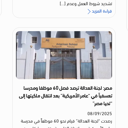
تشديد شروط العمل وعدم […]
قراءة المزيد
مصر: لجنة العدالة ترصد فصل 60 موظفا ومدرسا
تعسفياً في “عامر الأمريكية” بعد انتقال ملكيتها إلى
“تحيا مصر”
08
/
09
/
2025
رصدت “لجنة العدالة” قيام نحو 60 موظفاً في مدرسة
عامر الأمريكية، بمحافظة القليوبية، بتقديم شكاوى في