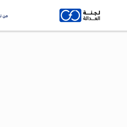
Ski
t
من ن
conten