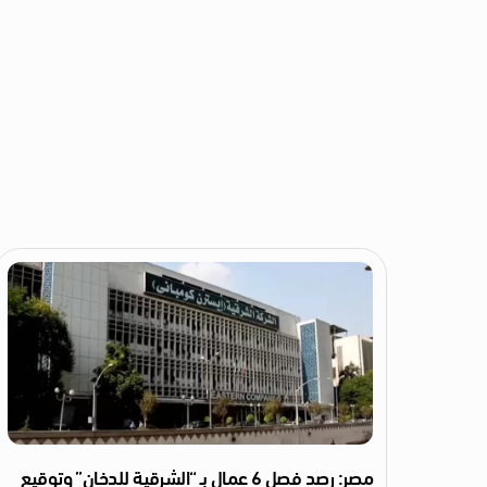
مصر: رصد فصل 6 عمال بـ “الشرقية للدخان” وتوقيع