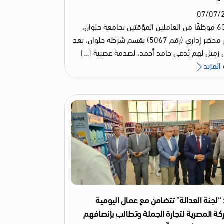
07
/
07
/
قام 63 موظفًا من العاملين المؤقتين بجامعة حلوان،
بتحرير محضر إداري (رقم 5067) بقسم شرطة حلوان، بعد
زميل لهم يُدعى حامد أحمد، لصدمة عصبية […]
المزيد
“لجنة العدالة” تتضامن مع عمال اليومية
كة المصرية لتجارة الجملة وتطالب بإنصافهم