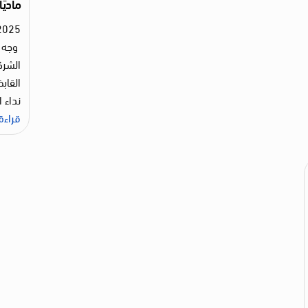
ماديً
2025
وجه م
الشرك
القابض
نداء 
قراءة 