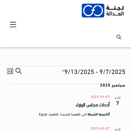
Ski
t
conten
Menu
Events
Events
vent
9/13/2025
 - 
9/7/2025
S
ق
iews
Search
S
e
ا
tion
سبتمبر 2025
and
e
a
ئ
l
Views
r
2025-09-07
الأحد
م
7
e
أحداث مجلس الوزراء
avigation
c
ة
c
h
أكاديمية الشرطة
ثانى القاهرة الجديدة, القاهرة‬, Egypt
t
ا
d
ل
2025-09-07
الأحد