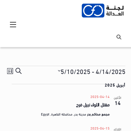
Ski
t
conten
Menu
Events
Events
vent
5/10/2025
 - 
4/14/2025
S
ق
iews
Search
S
e
ا
tion
أبريل 2025
and
e
a
ئ
l
Views
r
2025-04-14
الأثنين
م
14
e
مقتل اللواء نبيل فرج
avigation
c
ة
c
h
مجمع محاكم بدر
مدينة بدر, محافظة القاهرة, Egypt
t
ا
d
ل
2025-04-15
الثلاثاء