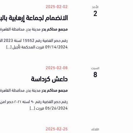
e
o
2025-02-02
الأحد
c
2
r
الانضمام لجماعة إرهابية بال
t
d
d
.
مجمع محاكم بدر
مدينة بدر, محافظة القاهرة, gypt
a
S
t
رقم 
e
e
09/14/2024 قررت المحكمة تأجيل […]
a
.
r
c
2025-02-08
السبت
8
h
داعش كرداسة
f
o
مجمع محاكم بدر
مدينة بدر, محافظة القاهرة, gypt
r
رقم حصر القضي
E
05/26/2024 قررت […]
v
e
n
2025-02-25
الثلاثاء