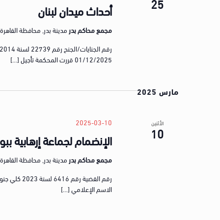
25
t
أحداث ميدان لبنان
s
b
مجمع محاكم بدر
مدينة بدر, محافظة القاهرة, gypt
y
K
01/12/2025 قررت المحكمة تأجيل […]
e
y
مارس 2025
w
o
r
2025-03-10
الأثنين
10
d
الإنضمام لجماعة إرهابية ببول
.
مجمع محاكم بدر
مدينة بدر, محافظة القاهرة, gypt
الاسم الإعلامي […]