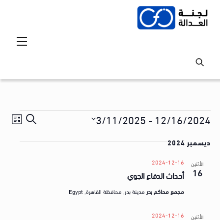
Ski
t
conten
Menu
Events
Events
vent
3/11/2025
 - 
12/16/2024
S
ق
iews
Search
S
e
ا
tion
ديسمبر 2024
and
e
a
ئ
l
Views
r
2024-12-16
الأثنين
م
16
e
أحداث الدفاع الجوي
avigation
c
ة
c
h
مجمع محاكم بدر
مدينة بدر, محافظة القاهرة, Egypt
t
ا
d
ل
2024-12-16
الأثنين