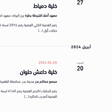
27
t
خلية دمياط
s
b
معهد أمناء الشرطة بطرة
برج البركه، معهد ام‬‬
y
K
جنايات أول […]
e
y
أبريل 2024
w
o
r
2024-04-20
السبت
20
d
خلية داعش حلوان
.
مجمع محاكم بدر
مدينة بدر, محافظة القاهرة, gypt
القضية أصدرت الدائرة […]