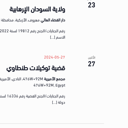
23
ولاية السودان الإرهابية
دار القضاء العالي
معروف، الأزبكية، محافظة القاهرة‬ 4272150، مصر, القاهرة, 
الاسم […]
2024-05-27
الأثنين
27
قضية توكيلات طنطاوي
مجمع الأميرية
476W+92M، النادي،‬
476W+92M, Egypt
دولة […]