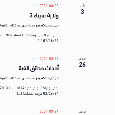
e
o
2024-03-03
الأحد
c
3
r
ولاية سيناء 3
t
d
d
.
مجمع محاكم بدر
مدينة بدر, محافظة القاهرة, gypt
a
S
t
e
e
07/15/23 […]
a
.
r
c
2024-03-26
الثلاثاء
26
h
أحداث حدائق القبة
f
o
مجمع محاكم بدر
مدينة بدر, محافظة القاهرة, gypt
r
E
02/26/24 قررت المحكمة […]
v
e
n
2024-03-27
الأربعاء