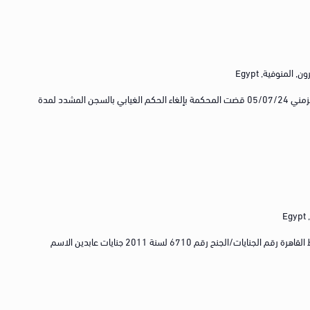
 المنوفية, Egypt
الاسم الإعلامي للقضية حركة ألويه الجدول الزمني 05/07/24 قضت المحكمة بإلغاء الحكم الغيابي بالسجن المشدد لمدة
E
رقم القضية رقم 925 لسنة 2011 كلي وسط القاهرة رقم الجنايات/الجنح رقم 6710 لسنة 2011 جنايات عابدين الاسم