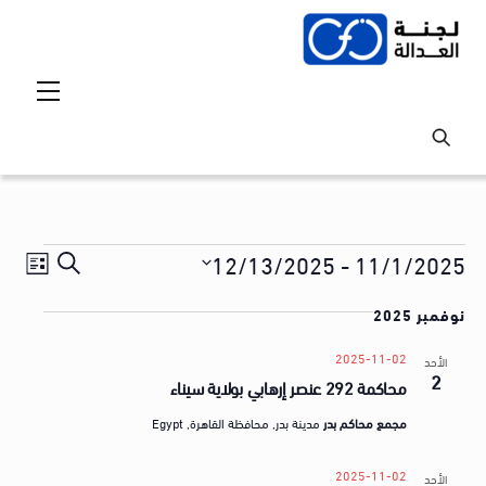
Ski
t
conten
Menu
Events
Events
vent
12/13/2025
 - 
11/1/2025
S
ق
iews
Search
S
e
ا
tion
نوفمبر 2025
and
e
a
ئ
l
Views
r
2025-11-02
الأحد
م
2
e
محاكمة 292 عنصر إرهابي بولاية سيناء
avigation
c
ة
c
h
مجمع محاكم بدر
مدينة بدر, محافظة القاهرة, Egypt
t
ا
d
ل
2025-11-02
الأحد