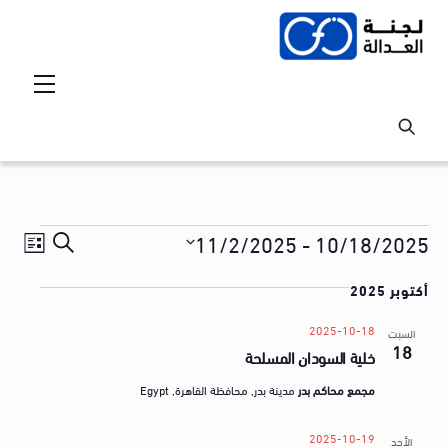
Ski
t
conten
Menu
Events
Events
vent
11/2/2025
 - 
10/18/2025
S
ق
iews
Search
S
e
ا
tion
أكتوبر 2025
and
e
a
ئ
l
Views
r
2025-10-18
السبت
م
18
e
خلية السودان المسلحة
avigation
c
ة
c
h
مجمع محاكم بدر
مدينة بدر, محافظة القاهرة, Egypt
t
ا
d
ل
2025-10-19
الأحد