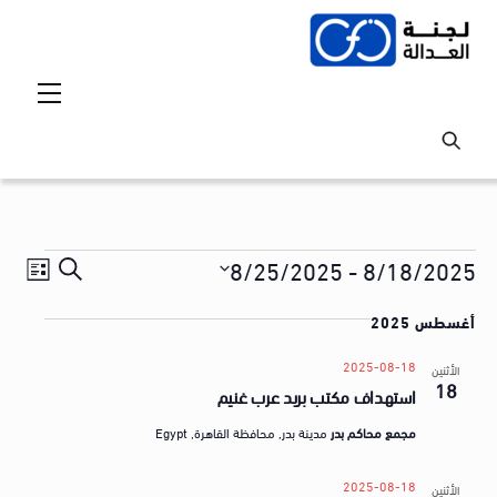
Ski
t
conten
Menu
Events
Events
vent
8/25/2025
 - 
8/18/2025
S
ق
iews
Search
S
e
ا
tion
أغسطس 2025
and
e
a
ئ
l
Views
r
2025-08-18
الأثنين
م
18
e
استهداف مكتب بريد عرب غنيم
avigation
c
ة
c
h
مجمع محاكم بدر
مدينة بدر, محافظة القاهرة, Egypt
t
ا
d
ل
2025-08-18
الأثنين