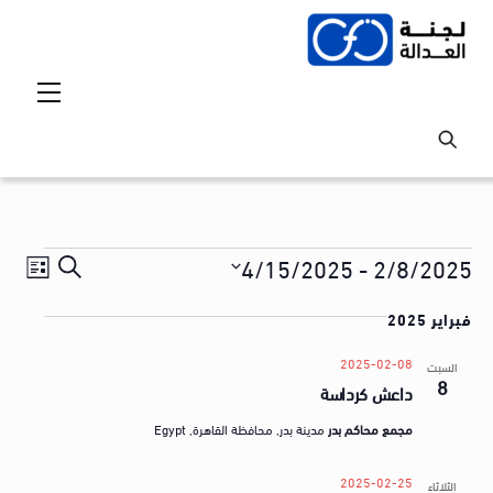
Ski
t
conten
Menu
Events
Events
vent
4/15/2025
 - 
2/8/2025
S
ق
iews
Search
S
e
ا
tion
فبراير 2025
and
e
a
ئ
l
Views
r
2025-02-08
السبت
م
8
e
داعش كرداسة
avigation
c
ة
c
h
مجمع محاكم بدر
مدينة بدر, محافظة القاهرة, Egypt
t
ا
d
ل
2025-02-25
الثلاثاء