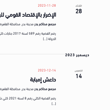
e
o
2023-11-28
الثلاثاء
c
28
r
الإضرار بالإقتصاد القومي ل
t
d
d
.
مجمع محاكم بدر
مدينة بدر, محافظة القاهرة, gypt
a
S
t
e
e
الدولة […]
a
.
r
ديسمبر 2023
c
h
f
2023-12-14
الخميس
14
o
داعش إمبابة
r
E
مجمع محاكم بدر
مدينة بدر, محافظة القاهرة, gypt
v
e
[…]
n