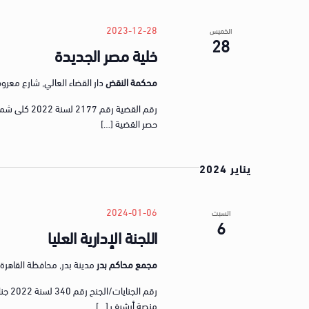
t
s
2023-12-28
الخميس
28
b
خلية مصر الجديدة
y
K
محكمة النقض
دار القضاء العالي, شارع معروف، ق
e
y
حصر القضية […]
w
o
r
يناير 2024
d
.
2024-01-06
السبت
6
اللجنة الإدارية العليا
مجمع محاكم بدر
مدينة بدر, محافظة القاهرة, gypt
رقم ا
منصة أرشيف […]