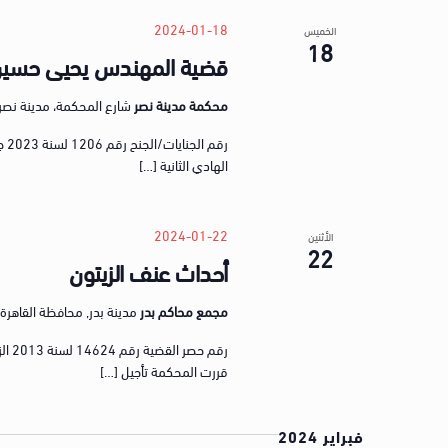
2024-01-18
الخميس
18
قضية المهندس يحيى حسين ع
محكمة مدينة نصر
شارع المحكمة، مدينة نصر‬, الق‬
رق
الهادي الثانية […]
2024-01-22
الأثنين
22
أحداث عنف الزيتون
مجمع محاكم بدر
مدينة بدر, محافظة القاهرة, gypt
قررت المحكمة تأجيل […]
فبراير 2024