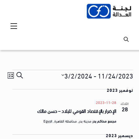
Ski
t
conten
Menu
Events
Events
vent
3/2/2024
 - 
11/24/2023
S
ق
iews
Search
S
e
ا
tion
نوفمبر 2023
and
e
a
ئ
l
Views
r
2023-11-28
الثلاثاء
م
28
e
الإضرار بالإقتصاد القومي للبلاد – حسن مالك
avigation
c
ة
c
h
مجمع محاكم بدر
مدينة بدر, محافظة القاهرة, Egypt
t
ا
d
ل
ديسمبر 2023