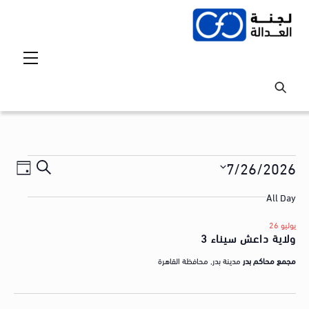
Ski
t
conten
Menu
Events
Events
vent
7/26/2026
S
ع
iews
Search
for
S
e
ر
All Day
tion
and
e
a
2026-
ض
l
Views
يوليو 26
r
07-
ا
ولاية داعش سيناء 3
e
avigation
c
ل
c
26
مجمع محاكم بدر
مدينة بدر, محافظة القاهرة
h
t
ق
d
ض