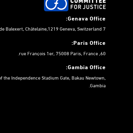
t
s
Genava Office:
b
y
7 chemin de Balexert, Châtelaine,1219 Geneva, Switzerland.
K
e
Paris Office:
y
60, rue François 1er, 75008 Paris, France.
w
o
Gambia
Office:
r
 of the Independence Stadium Gate, Bakau Newtown,
d
Gambia.
.