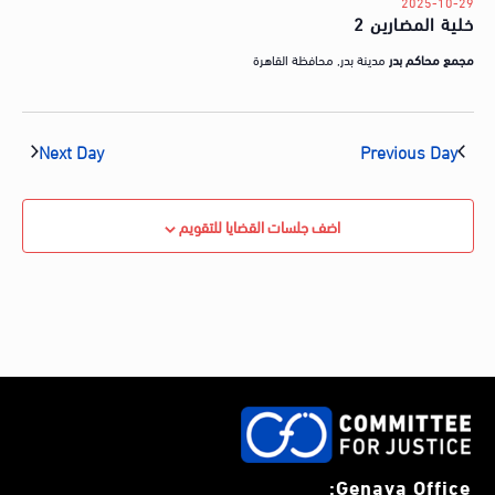
2025-10-29
a
ا
خلية المضارين 2
t
ي
e
مجمع محاكم بدر
مدينة بدر, محافظة القاهرة
ا
.
ب
ا
Next Day
Previous Day
ل
أ
اضف جلسات القضايا للتقويم
ي
ا
م
Genava Office: