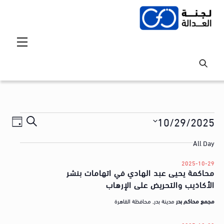
Ski
t
conten
Menu
Events
Events
vent
10/29/2025
S
ع
iews
Search
for
S
e
ر
All Day
tion
and
e
a
2025-
ض
l
Views
2025-10-29
r
10-
ا
محاكمة يحيى عبد الهادي في اتهامات بنشر
e
avigation
c
الأكاذيب والتحريض على الإرهاب
ل
c
29
h
t
ق
مجمع محاكم بدر
مدينة بدر, محافظة القاهرة
d
ض