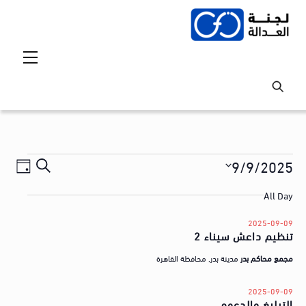
Ski
t
conten
Menu
Events
Events
vent
9/9/2025
S
ع
iews
Search
for
S
e
ر
All Day
tion
and
e
a
2025-
ض
l
Views
2025-09-09
r
09-
ا
تنظيم داعش سيناء 2
e
avigation
c
ل
c
09
مجمع محاكم بدر
مدينة بدر, محافظة القاهرة
h
t
ق
d
2025-09-09
ض
التبليغ والدعوه