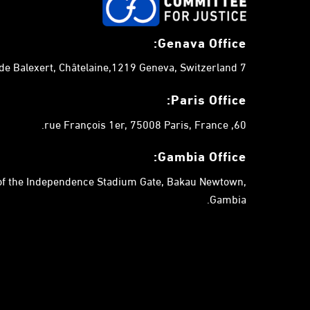
t
s
Genava Office:
b
y
7 chemin de Balexert, Châtelaine,1219 Geneva, Switzerland.
K
e
Paris Office:
y
60, rue François 1er, 75008 Paris, France.
w
o
Gambia
Office:
r
 of the Independence Stadium Gate, Bakau Newtown,
d
Gambia.
.