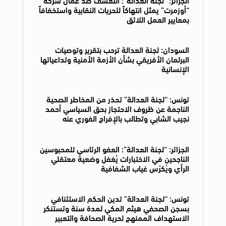
“أوزمرت” يمثل انتهاكاً للحريات النقابية واستخفافاً
بمعايير العمل اللائق
السودان: لجنة العدالة ترحب بتقرير وتوصيات
البرلمان الأفريقي بشأن الأزمة الأمنية وتداعياتها
الإنسانية
تونس: “لجنة العدالة” تحذر من المخاطر الصحية
الناجمة عن ظروف الاحتجاز بحق السياسي أحمد
نجيب الشابي وتطالب بالإفراج الفوري عنه
الجزائر: “لجنة العدالة”: العفو الرئاسي للمحبوسين
الناجحين في الاختبارات يُغفل وضعية معتقلي
الرأي ويُكرّس غياب الشفافية
تونس: “لجنة العدالة” تدين الحكم الاستئنافي
بسجن الصحفي هيثم المكي لمدة سنة وتستنكر
الاستهداف الممنهج لحرية الصحافة والتعبير