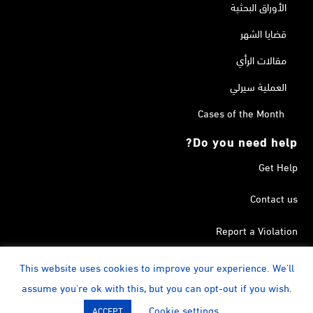
الأوراق البحثية
قضايا الشهر
مقالات الرأي
العملية سيرلي
Cases of the Month
Do you need help?
Get Help
Contact us
Report a Violation
Search in the Terrorism List
This website uses cookies to improve your experience. We'll
assume you're ok with this, but you can opt-out if you wish.
instagram
Calendar
YouTube
Linkedin
Facebook
Twitter
Cookie settings
ACCEPT