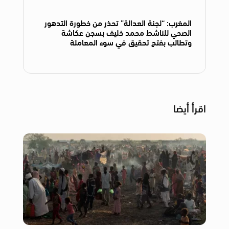
المغرب: “لجنة العدالة” تحذر من خطورة التدهور
الصحي للناشط محمد خليف بسجن عكاشة
وتطالب بفتح تحقيق في سوء المعاملة
اقرأ أيضا