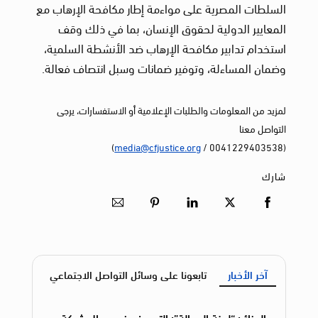
السلطات المصرية على مواءمة إطار مكافحة الإرهاب مع
المعايير الدولية لحقوق الإنسان، بما في ذلك وقف
استخدام تدابير مكافحة الإرهاب ضد الأنشطة السلمية،
وضمان المساءلة، وتوفير ضمانات وسبل انتصاف فعالة.
لمزيد من المعلومات والطلبات الإعلامية أو الاستفسارات، يرجى
التواصل معنا
)
media@cfjustice.org
(0041229403538 /
شارك
آخر الأخبار
تابعونا على وسائل التواصل الاجتماعي
الجزائر: “لجنة العدالة”: التعسف ضد عمال شركة