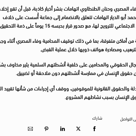
ء المصري وحنان الطنطاوي اتهامات بنشر أخبار كاذبة، قبل أن تقرر إخلاء
حمد أبو الديار اتهامات تتعلق بالانضمام إلى جماعة أُسست على خلاف
ترويج لها، مع صدور قرار بحبسه 15 يوماً على ذمة التحقيق
ة من أماكن متفرقة، بما في ذلك توقيف المحامية وفاء المصري أثناء وج
للترهيب ومصادرة هواتف ذويها خلال عملية القبض
.
مجال الحقوقي والمحامين على خلفية أنشطتهم السلمية يثير مخاوف بش
ن حقوق الإنسان في ممارسة أنشطتهم دون ملاحقة أو تضييق
.
ادلة والحقوق القانونية للموقوفين، ووقف أي إجراءات من شأنها تقييد ا
وق الإنسان بسبب نشاطهم المشروع
.
شارك
ى التواصل