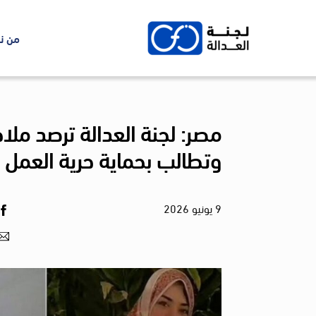
Ski
t
من ن
conten
مصر: لجنة العدالة ترصد مل
وتطالب بحماية حرية العمل
9
يونيو
2026