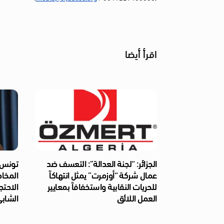
اقرأ أيضا
الجزائر: “لجنة العدالة”: التعسف ضد
تونس: 
عمال شركة “أوزمرت” يمثل انتهاكاً
المخا
للحريات النقابية واستخفافاً بمعايير
الاحتج
العمل اللائق
الشابي