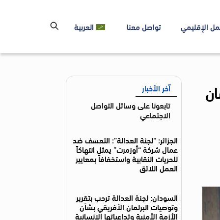
مل الإقليمي
تواصل معنا
العربية
ان
آخر الأخبار
تابعونا على وسائل التواصل
الاجتماعي
الجزائر: “لجنة العدالة”: التعسف ضد
عمال شركة “أوزمرت” يمثل انتهاكاً
للحريات النقابية واستخفافاً بمعايير
العمل اللائق
السودان: لجنة العدالة ترحب بتقرير
وتوصيات البرلمان الأفريقي بشأن
الأزمة الأمنية وتداعياتها الإنسانية