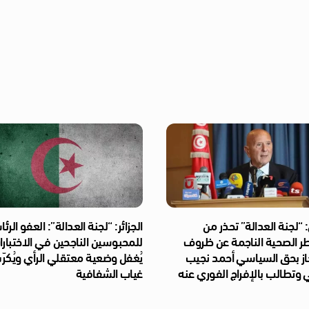
“لجنة العدالة” تحذر من
الجزائر: “لجنة العدالة”: العفو الر
طر الصحية الناجمة عن ظروف
للمحبوسين الناجحين في الاختبار
از بحق السياسي أحمد نجيب
يُغفل وضعية معتقلي الرأي ويُكر
 وتطالب بالإفراج الفوري عنه
غياب الشفافية