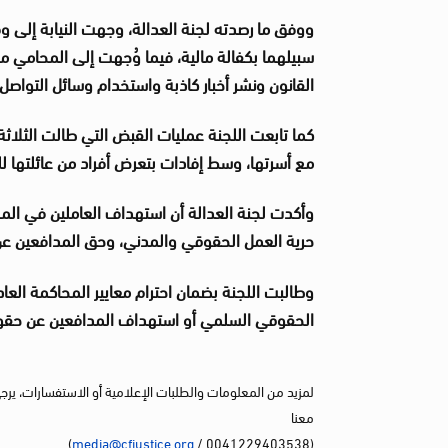
ووفق ما رصدته لجنة العدالة، وجهت النيابة إلى وفا
سبيلهما بكفالة مالية، فيما وُجهت إلى المحامي م
القانون ونشر أخبار كاذبة واستخدام وسائل التواصل الاجتماعي لل
كما تابعت اللجنة عمليات القبض التي طالت الثلاث
مع أسرتها، وسط إفادات بتعرض أفراد من عائلتها 
وأكدت لجنة العدالة أن استهداف العاملين في ال
حرية العمل الحقوقي والمدني، وحق المدافعين ع
وطالبت اللجنة بضمان احترام معايير المحاكمة الع
الحقوقي السلمي أو استهداف المدافعين عن حق
لمزيد من المعلومات والطلبات الإعلامية أو الاستفسارات، يرج
معنا
)
media@cfjustice.org
(0041229403538 /