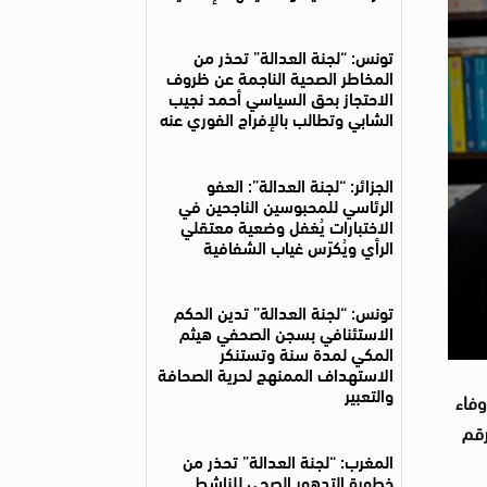
تونس: “لجنة العدالة” تحذر من
المخاطر الصحية الناجمة عن ظروف
الاحتجاز بحق السياسي أحمد نجيب
الشابي وتطالب بالإفراج الفوري عنه
الجزائر: “لجنة العدالة”: العفو
الرئاسي للمحبوسين الناجحين في
الاختبارات يُغفل وضعية معتقلي
الرأي ويُكرّس غياب الشفافية
تونس: “لجنة العدالة” تدين الحكم
الاستئنافي بسجن الصحفي هيثم
المكي لمدة سنة وتستنكر
الاستهداف الممنهج لحرية الصحافة
والتعبير
وفاء
رقم
المغرب: “لجنة العدالة” تحذر من
خطورة التدهور الصحي للناشط