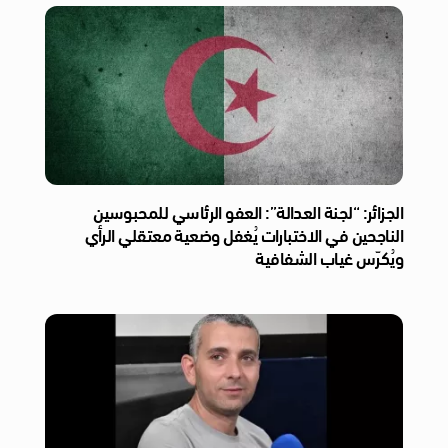
الجزائر: “لجنة العدالة”: العفو الرئاسي للمحبوسين
الناجحين في الاختبارات يُغفل وضعية معتقلي الرأي
ويُكرّس غياب الشفافية