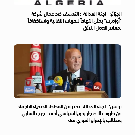
الجزائر: “لجنة العدالة”: التعسف ضد عمال شركة
“أوزمرت” يمثل انتهاكاً للحريات النقابية واستخفافاً
بمعايير العمل اللائق
تونس: “لجنة العدالة” تحذر من المخاطر الصحية الناجمة
عن ظروف الاحتجاز بحق السياسي أحمد نجيب الشابي
وتطالب بالإفراج الفوري عنه