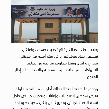
رصدت لجنة العدالة وقائع تعذيب جسدي واعتقال
تعسفي بحق موقوفين داخل مقار أمنية في مدينتي
بنغازي وزليتن، وسط مخاوف متزايدة من تصاعد
الانتهاكات المرتبطة بسوء المعاملة والاحتجاز خارج إطار
القانون.
ووفق ما رصدته لجنة العدالة، أظهرت مشاهد متداولة
تعرض شخصين لاعتداءات وإهانات وتعذيب جسدي داخل
قسم البحث الجنائي بمديرية أمن بنغازي، حيث ظهر أحد
افراد الأمن وهو يعتدي على الموقوفين بعد اختطافهما