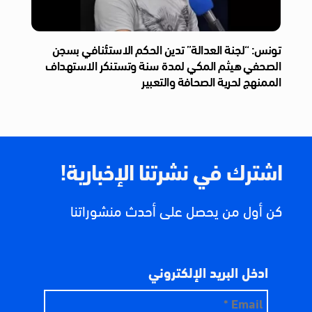
تونس: “لجنة العدالة” تدين الحكم الاستئنافي بسجن
الصحفي هيثم المكي لمدة سنة وتستنكر الاستهداف
الممنهج لحرية الصحافة والتعبير
اشترك في نشرتنا الإخبارية!
كن أول من يحصل على أحدث منشوراتنا
ادخل البريد الإلكتروني