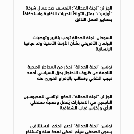
الجزائر: “لجنة العدالة”: التعسف ضد عمال شركة
“أوزمرت” يمثل انتهاكاً للحريات النقابية واستخفافاً
بمعايير العمل اللائق
السودان: لجنة العدالة ترحب بتقرير وتوصيات
البرلمان الأفريقي بشأن الأزمة الأمنية وتداعياتها
الإنسانية
تونس: “لجنة العدالة” تحذر من المخاطر الصحية
الناجمة عن ظروف الاحتجاز بحق السياسي أحمد
نجيب الشابي وتطالب بالإفراج الفوري عنه
الجزائر: “لجنة العدالة”: العفو الرئاسي للمحبوسين
الناجحين في الاختبارات يُغفل وضعية معتقلي
الرأي ويُكرّس غياب الشفافية
تونس: “لجنة العدالة” تدين الحكم الاستئنافي
بسجن الصحفي هيثم المكي لمدة سنة وتستنكر