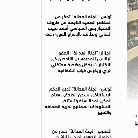
تونس: “لجنة العدالة” تحذر من
المخاطر الصحية الناجمة عن ظروف
الاحتجاز بحق السياسي أحمد نجيب
الشابي وتطالب بالإفراج الفوري عنه
الجزائر: “لجنة العدالة”: العفو
الرئاسي للمحبوسين الناجحين في
الاختبارات يُغفل وضعية معتقلي
الرأي ويُكرّس غياب الشفافية
تونس: “لجنة العدالة” تدين الحكم
الاستئنافي بسجن الصحفي هيثم
المكي لمدة سنة وتستنكر
الاستهداف الممنهج لحرية الصحافة
والتعبير
ن
توقيت جامبيا،
المغرب: “لجنة العدالة” تحذر من
خطورة التدهور الصحي للناشط