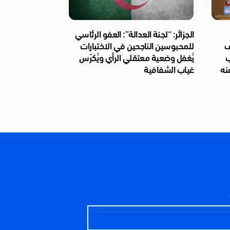
الجزائر: “لجنة العدالة”: العفو الرئاسي
ف
للمحبوسين الناجحين في الاختبارات
ب
يُغفل وضعية معتقلي الرأي ويُكرّس
نه
غياب الشفافية