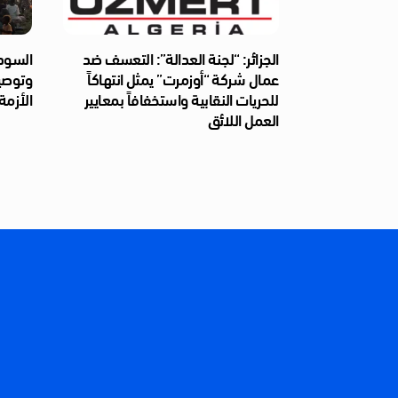
الجزائر: “لجنة العدالة”: التعسف ضد
السودا
عمال شركة “أوزمرت” يمثل انتهاكاً
وتوصيا
للحريات النقابية واستخفافاً بمعايير
الأزمة
العمل اللائق