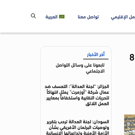
مل الإقليمي
تواصل معنا
العربية
بية حول السودان على هامش الدورة 87
آخر الأخبار
تابعونا على وسائل التواصل
الاجتماعي
الجزائر: “لجنة العدالة”: التعسف ضد
عمال شركة “أوزمرت” يمثل انتهاكاً
للحريات النقابية واستخفافاً بمعايير
العمل اللائق
السودان: لجنة العدالة ترحب بتقرير
وتوصيات البرلمان الأفريقي بشأن
الأزمة الأمنية وتداعياتها الإنسانية