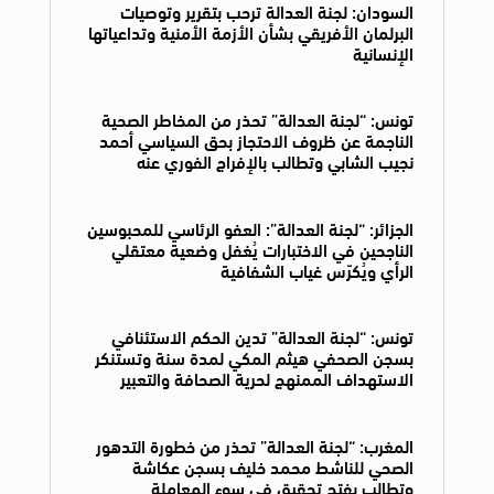
السودان: لجنة العدالة ترحب بتقرير وتوصيات
البرلمان الأفريقي بشأن الأزمة الأمنية وتداعياتها
الإنسانية
تونس: “لجنة العدالة” تحذر من المخاطر الصحية
الناجمة عن ظروف الاحتجاز بحق السياسي أحمد
نجيب الشابي وتطالب بالإفراج الفوري عنه
الجزائر: “لجنة العدالة”: العفو الرئاسي للمحبوسين
الناجحين في الاختبارات يُغفل وضعية معتقلي
الرأي ويُكرّس غياب الشفافية
تونس: “لجنة العدالة” تدين الحكم الاستئنافي
بسجن الصحفي هيثم المكي لمدة سنة وتستنكر
الاستهداف الممنهج لحرية الصحافة والتعبير
المغرب: “لجنة العدالة” تحذر من خطورة التدهور
الصحي للناشط محمد خليف بسجن عكاشة
وتطالب بفتح تحقيق في سوء المعاملة