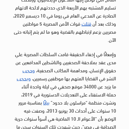
تسليم المشتبه بهم الأربعة الذي حددتهم لائحة الاتهام
الصادرة عن المدعي العام في روما في 10 ديسمبر 2020،
وذلك بعد أن
قتلت
قوات الأمن المصرية 5 مواطنين
مصريين بزعم ارتباطهم بالقضية وهو ما لم يتم إثباته حتى
الآن.
وإمعانًا في إخفاء الحقيقة قامت السلطات المصرية علي
مدى عقد بملاحقة الصحفيين والناشطين المدافعين عن
حقوق الإنسان، ومداهمة المكاتب الصحفية،
وحجب
النشر في القضايا المتهم بها موظفين رسميين،
وبحجب
ما يزيد عن 34000 موقع صحفي في ليلة واحدة أثناء
حملة الاستفتاء على التعديلات الدستورية في 2019،
ونشرت منظمة “مراسلون بلا حدود”
بيانًا
بمناسبة مرور
10 سنوات على أحداث 30 يونيو 2013، وصفت فيه
الوضع بأن “الأعوام الـ 10 الماضية هي أسوأ سنوات حرية
الصحافة في مصر”، حيث شهدت تلك السنوات سجن ما