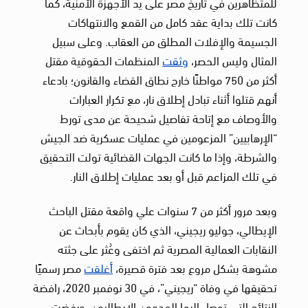
للمتظاهرين في تاريخ مصر على يد الأجهزة الأمنية، كما
كانت تلك بداية عقد كامل من القمع والانتهاكات
الجسيمة والإفلات المطلق من العقاب. وعلى سبيل
المثال وليس الحصر،
وثقت
المنظمات الحقوقية مقتل
أكثر من 750 مواطنًا خارج نطاق القضاء والقانون؛ بادعاء
أنهم قتلوا أثناء تبادل إطلاق نار، مع تكرار العبارات
والأوصاف مع إتاحة تفاصيل شحيحة عن مدى تورط
“الإرهابيين” المزعومين في عمليات عسكرية ضد الجيش
والشرطة، وإذا ما كانت الجهات القضائية تولت التحقيق
في تلك المزاعم قبل أو بعد عمليات إطلاق النار.
وبعد مرور أكثر من 7 سنوات علي واقعة مقتل الباحث
الإيطالي، جوليو ريجيني، الذي كان يقوم بأبحاث عن
النقابات العمالية المصرية ثم اختفى وعُثر على جثته
مشوهة بشكل مروع بعد فترة قصيرة،
أغلقت
مصر رسميًا
تحقيقها في وفاة “ريجيني”، في 30 نوفمبر 2020، رافضة
النتائج التي توصل إليها المدعون الإيطاليون، ورفضت