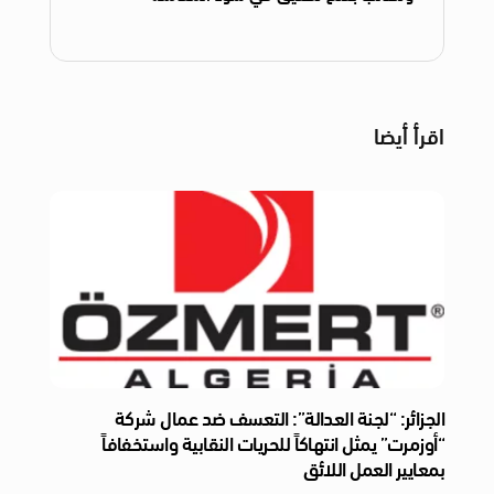
اقرأ أيضا
الجزائر: “لجنة العدالة”: التعسف ضد عمال شركة
“أوزمرت” يمثل انتهاكاً للحريات النقابية واستخفافاً
بمعايير العمل اللائق