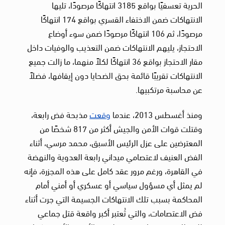
الحرية تعسفيًا بواقع 3185 انتهاكًا مرصودًا، تليها
الانتهاكات ضمن الاختفاء القسري بواقع 174 انتهاكًا
مرصودًا، ثم 106 انتهاكًا مرصودًا ضمن سوء أوضاع
الاحتجاز، يليهم الانتهاكات ضمن التعذيب والوفيات داخل
مقار الاحتجاز بواقع 36 انتهاكًا لكلاً منهما، ما زالت جميع
الانتهاكات تقريبًا قائمة بحق الضحايا دون إيقافها، فضلاً
عن محاسبة مرتكبيها.
ومنذ أغسطس 2013، عندما
وقعت
مذبحة فض رابعة،
وقتلت قوات الأمن والجيش أكثر من 817 شخصًا من
المعترضين على عزل الرئيس الأسبق، محمد مرسي، أثناء
الفض العنيف لاعتصامي ميداني رابعة العدوية والنهضة
في القاهرة، ورغم مرور عقد كامل على هذه المجزرة، فإنه
لم يمثل أي مسؤول سياسي أو عسكري أو أمني أمام
المحاكمة بسبب تلك الانتهاكات الجسيمة التي جرت أثناء
فض الاعتصامات، والتي تُعتبر أكبر واقعة قتل جماعي