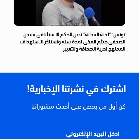
تونس: “لجنة العدالة” تدين الحكم الاستئنافي بسجن
الصحفي هيثم المكي لمدة سنة وتستنكر الاستهداف
الممنهج لحرية الصحافة والتعبير
اشترك في نشرتنا الإخبارية!
كن أول من يحصل على أحدث منشوراتنا
ادخل البريد الإلكتروني