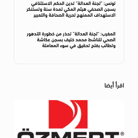
تونس: “لجنة العدالة” تدين الحكم الاستئنافي
بسجن الصحفي هيثم المكي لمدة سنة وتستنكر
الاستهداف الممنهج لحرية الصحافة والتعبير
المغرب: “لجنة العدالة” تحذر من خطورة التدهور
الصحي للناشط محمد خليف بسجن عكاشة
وتطالب بفتح تحقيق في سوء المعاملة
اقرأ أيضا