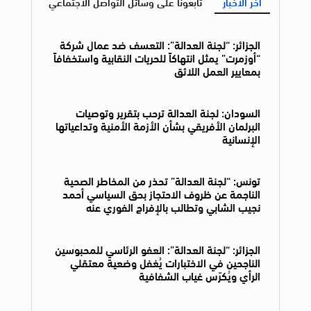
آخر الأخبار
تابعونا على وسائل التواصل الاجتماعي
الجزائر: “لجنة العدالة”: التعسف ضد عمال شركة
“أوزمرت” يمثل انتهاكاً للحريات النقابية واستخفافاً
بمعايير العمل اللائق
السودان: لجنة العدالة ترحب بتقرير وتوصيات
البرلمان الأفريقي بشأن الأزمة الأمنية وتداعياتها
الإنسانية
تونس: “لجنة العدالة” تحذر من المخاطر الصحية
الناجمة عن ظروف الاحتجاز بحق السياسي أحمد
نجيب الشابي وتطالب بالإفراج الفوري عنه
الجزائر: “لجنة العدالة”: العفو الرئاسي للمحبوسين
الناجحين في الاختبارات يُغفل وضعية معتقلي
الرأي ويُكرّس غياب الشفافية