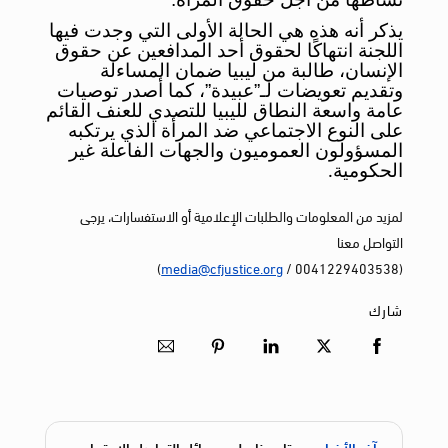
يذكر أنه هذه هي الحالة الأولى التي وجدت فيها
اللجنة انتهاكًا لحقوق أحد المدافعين عن حقوق
الإنسان، طالبة من ليبيا ضمان المساءلة
وتقديم تعويضات لـ”عبيدة”، كما أصدر توصيات
عامة واسعة النطاق لليبيا للتصدي للعنف القائم
على النوع الاجتماعي ضد المرأة الذي يرتكبه
المسؤولون العموميون والجهات الفاعلة غير
الحكومية
.
لمزيد من المعلومات والطلبات الإعلامية أو الاستفسارات، يرجى
التواصل معنا
)
media@cfjustice.org
(0041229403538 /
شارك
آخر الأخبار
تابعونا على وسائل التواصل الاجتماعي