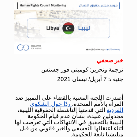
خبر صحفي
ترجمة وتحرير: كوميتي فور جستس
جنيف: 7 أبريل/ نيسان 2021
أصدرت اللجنة المعنية بالقضاء على التمييز ضد
المرأة بالأمم المتحدة،
ردًا حول الشكوى
الفردية
التي قدمتها الناشطة الحقوقية الليبية،
مجدولين عبيدة، بشأن عدم قيام الحكومة
الليبية بالتحقيق في الانتهاكات التي تعرضت لها
أثناء اعتقالها التعسفي والغير قانوني من قبل
ميليشيا تابعة للحكومة.