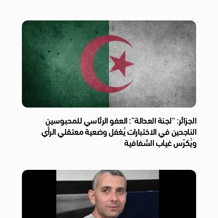
الجزائر: “لجنة العدالة”: العفو الرئاسي للمحبوسين
الناجحين في الاختبارات يُغفل وضعية معتقلي الرأي
ويُكرّس غياب الشفافية