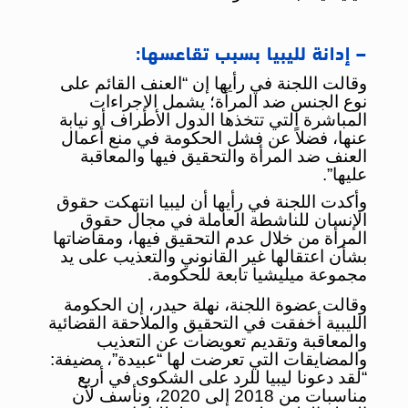
– إدانة لليبيا بسبب تقاعسها:
وقالت اللجنة في رأيها إن “العنف القائم على
نوع الجنس ضد المرأة؛ يشمل الإجراءات
المباشرة التي تتخذها الدول الأطراف أو نيابة
عنها، فضلاً عن فشل الحكومة في منع أعمال
العنف ضد المرأة والتحقيق فيها والمعاقبة
عليها”.
وأكدت اللجنة في رأيها أن ليبيا انتهكت حقوق
الإنسان للناشطة العاملة في مجال حقوق
المرأة من خلال عدم التحقيق فيها، ومقاضاتها
بشأن اعتقالها غير القانوني والتعذيب على يد
مجموعة ميليشيا تابعة للحكومة
.
وقالت عضوة اللجنة، نهلة حيدر، إن الحكومة
الليبية أخفقت في التحقيق والملاحقة القضائية
والمعاقبة وتقديم تعويضات عن التعذيب
والمضايقات التي تعرضت لها “عبيدة”، مضيفة:
“لقد دعونا ليبيا للرد على الشكوى في أربع
مناسبات من 2018 إلى 2020، ونأسف لأن