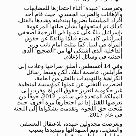
وتعرضت “عبيدة” أثناء احتجازها للمضايقات
والإهانات والضرب الجسدي، حيث قام أحد
أفراد الميليشيا بضربها ببندقيته وهددها بالقتل،
كذلك تم استجوابها بشأن صلتها المزعومة
بإسرائيل بناءً على عملها في الترجمة لصحفي
إسرائيلي كان يصنع فيلمًا وثائقيًا عن حقوق
المرأة في ليبيا. كما مثلت أمام نائب وزير
الداخلية الذي اشتكى لها من “الضجيج” الذي
أحدثته في وسائل الإعلام.
وفي 14 أغسطس، أطلق سراحها وعادت إلى
طرابلس، عاصمة البلاد، لكن وسط رسائل
الكراهية والتهديدات بالقتل من العامة،
اضطرت للتخلي عن عملها كمؤسسة لمنظمة
غير حكومية لتعزيز حقوق المرأة. وفرت إلى
المملكة المتحدة في سبتمبر 2012، خوفًا من
تعرضها للقتل إذا تم احتجازها مرة أخرى، حيث
مُنحت حق اللجوء، وتقدمت بشكواها إلى اللجنة
في عام 2017.
وتعرضت مجدولين عبيدة، للاعتقال التعسفي
والتعذيب، وتم استهدافها وتهديدها بسبب
نشاطها من أجل حقوق المرأة.