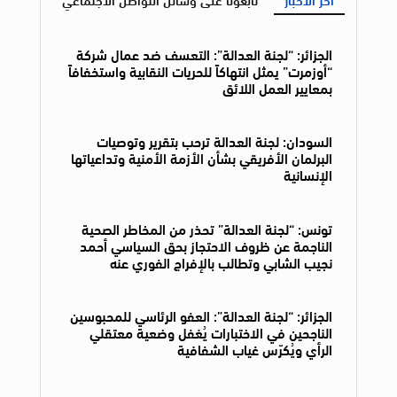
الجزائر: “لجنة العدالة”: التعسف ضد عمال شركة
“أوزمرت” يمثل انتهاكاً للحريات النقابية واستخفافاً
بمعايير العمل اللائق
السودان: لجنة العدالة ترحب بتقرير وتوصيات
البرلمان الأفريقي بشأن الأزمة الأمنية وتداعياتها
الإنسانية
تونس: “لجنة العدالة” تحذر من المخاطر الصحية
الناجمة عن ظروف الاحتجاز بحق السياسي أحمد
نجيب الشابي وتطالب بالإفراج الفوري عنه
الجزائر: “لجنة العدالة”: العفو الرئاسي للمحبوسين
الناجحين في الاختبارات يُغفل وضعية معتقلي
الرأي ويُكرّس غياب الشفافية