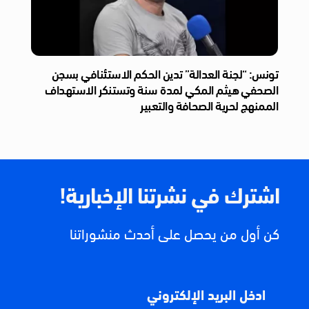
تونس: “لجنة العدالة” تدين الحكم الاستئنافي بسجن
الصحفي هيثم المكي لمدة سنة وتستنكر الاستهداف
الممنهج لحرية الصحافة والتعبير
اشترك في نشرتنا الإخبارية!
كن أول من يحصل على أحدث منشوراتنا
ادخل البريد الإلكتروني