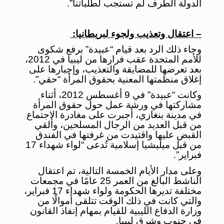
الدولة الطرف لم تستجب لطلباتنا”.
– اعتقال وتعذيب ولجوء لبريطانيا:
وجاء ذلك الرد بعد قيام “عبيدة” برفع شكوى
للأمم المتحدة عقب فرارها من ليبيا في 2012،
بعد تعرضها للمضايقة والتعذيب، وإجبارها على
إغلاق منظمتها المعنية بحقوق المرأة “حقي”.
وكانت “عبيدة” في 9 أغسطس 2012، أثناء
مشاركتها في ورشة عمل حول حقوق المرأة
في مدينة بنغازي، أجبرت على مغادرة الاجتماع
من قبل العديد من الرجال المسلحين، وألقي
القبض عليها واقتيدت من غرفتها في الفندق
من قبل ميليشيا إسلامية تُدعى “لواء شهداء 17
فبراير”
.
وعلى مدار الأيام الخمسة التالية، تم اعتقال
الناشط البالغ من العمر 25 عامًا في مجمعات
مختلفة تديرها الحكومة ولواء شهداء 17 فبراير،
والتي كانت في ذلك الوقت تتلقى أموالًا من
وزارة الدفاع الليبية للقيام بمهام إنفاذ القانون
في جنوب وشرق ليبيا
.