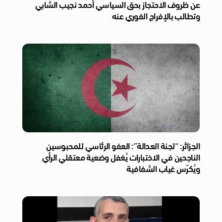
عن ظروف الاحتجاز بحق السياسي أحمد نجيب الشابي
وتطالب بالإفراج الفوري عنه
الجزائر: “لجنة العدالة”: العفو الرئاسي للمحبوسين
الناجحين في الاختبارات يُغفل وضعية معتقلي الرأي
ويُكرّس غياب الشفافية