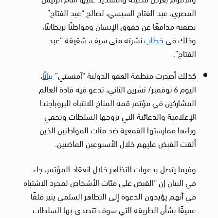
المصري، عبد الفتاح السيسي، لصالح “عبد الفتاح”
بصفته مدافعًا عن حقوق الإنسان ومواطنًا بريطانيًا،
وذلك في
خطاب
نشرته منى سيف، شقيقة “عبد
الفتاح”.
كذلك أصدرت منظمة العفو الدولية “آمنستي”
بيانًا
،
اليوم 6 نوفمبر/ تشرين الثاني، تدعو فيه قادة العالم
المشاركين في مؤتمر قمة المناخ للانتباه للبروباجندا
الإعلامية والدعائية التي تروجها السلطات وتخفي
وراءها ممارستها القمعية ضد مئات المواطنين الذين
ألقت القبض عليهم خلال الأسبوعين الماضيين.
وفيما يتصل بدعوات التظاهر خلال انعقاد المؤتمر، جاء
في البيان إن “القبض على مئات الأشخاص لمجرد الاشتباه
في أنهم يؤيدون الدعوة إلى التظاهر السلمي يثير قلقًا
عميقًا بشأن الطريقة التي سوف تتصدى بها السلطات