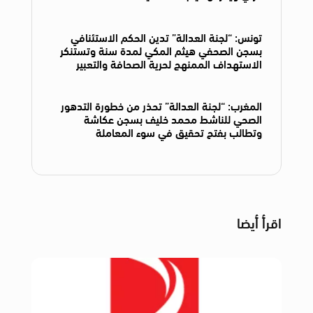
تونس: “لجنة العدالة” تدين الحكم الاستئنافي
بسجن الصحفي هيثم المكي لمدة سنة وتستنكر
الاستهداف الممنهج لحرية الصحافة والتعبير
المغرب: “لجنة العدالة” تحذر من خطورة التدهور
الصحي للناشط محمد خليف بسجن عكاشة
وتطالب بفتح تحقيق في سوء المعاملة
اقرأ أيضا