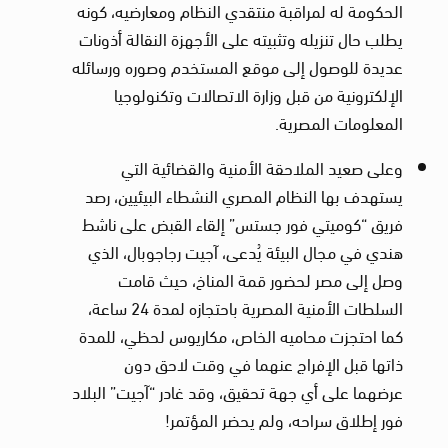
الحكومة له لمراقبة منتقدي النظام ومعارضيه، كونه
يطلب حال تنزيله وتثبيته على الأجهزة النقالة أذونات
عديدة للوصول إلى موقع المستخدم وصوره ورسائله
الإلكترونية من قبل وزارة الاتصالات وتكنولوجيا
المعلومات المصرية.
وعلى صعيد الملاحقة الأمنية والقضائية التي
يستهدف بها النظام المصري النشطاء البيئيين، رصد
فريق “كوميتي فور جستس” إلقاء القبض على ناشط
هندي في مجال البيئة يُدعى، آجيت رجاجوبال، الذي
وصل إلى مصر لحضور قمة المناخ، حيث قامت
السلطات الأمنية المصرية باحتجازه لمدة 24 ساعة،
كما احتجزت محاميه الخاص، مكاريوس لحظي، للمدة
ذاتها قبل الإفراج عنهما في وقت لاحق دون
عرضهما على أي جهة تحقيق، وقد غادر “آجيت” البلاد
فور إطلاق سراحه، ولم يحضر المؤتمر!