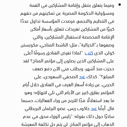
وفيما يتعلق بتنقل وإقامة المشاركين في القمة
ومسؤولية الحكومة المصرية عن تمكينهم من حقهم
في التنظيم والتجمع، فرصدت المؤسسة تداول عددًا
كبيرًا من المشاركين تغريدات تتعلق بأسعار أماكن
الإقامة المخصصة لاستقبال المشاركين، والتي
وصفوها بـ”الخيالية”، مثل؛ الناشط المناخي، مكويستن
كولن، الذي
كتب
: “لماذا تفرض الفنادق رسومًا أعلى
على المشاركين الذين يصلون إلى مؤتمر المناخ؟ لقد
حجزت منذ أشهر، ويطلب مني الآن دفع ضعف
المبلغ؟”. كذلك
غرد
الصحفي السعودي، علي
الحربي، عن زيادة أسعار الغرف في الفنادق خلال أيام
المؤتمر بفارق كبير عن الأيام التي تلي انتهاؤه؛ وهو
ما يعد استغلالًا فجًا للتربح من وراء الفعاليات، حسبما
قال. أيضًا
غرد
جاكوب ريس، عضو البرلمان البريطاني
ساخرًا حول ذلك بقوله: “رئيس الوزراء محق في عدم
الذهاب إلى مؤتمر المناخ. لن يتم حل تكلفة المعيشة