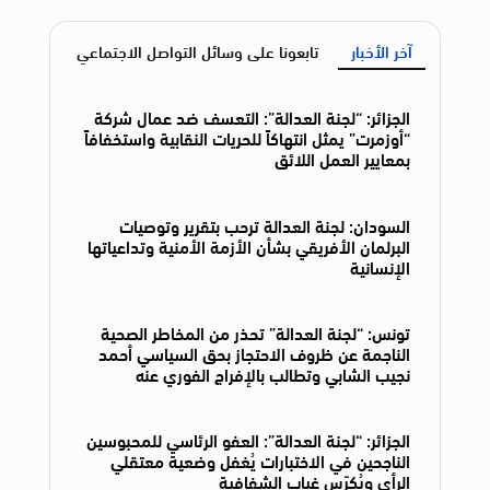
آخر الأخبار
تابعونا على وسائل التواصل الاجتماعي
الجزائر: “لجنة العدالة”: التعسف ضد عمال شركة
“أوزمرت” يمثل انتهاكاً للحريات النقابية واستخفافاً
بمعايير العمل اللائق
السودان: لجنة العدالة ترحب بتقرير وتوصيات
البرلمان الأفريقي بشأن الأزمة الأمنية وتداعياتها
الإنسانية
تونس: “لجنة العدالة” تحذر من المخاطر الصحية
الناجمة عن ظروف الاحتجاز بحق السياسي أحمد
نجيب الشابي وتطالب بالإفراج الفوري عنه
الجزائر: “لجنة العدالة”: العفو الرئاسي للمحبوسين
الناجحين في الاختبارات يُغفل وضعية معتقلي
الرأي ويُكرّس غياب الشفافية