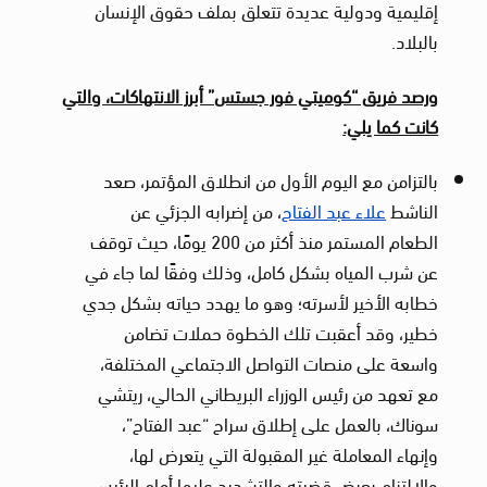
إقليمية ودولية عديدة تتعلق بملف حقوق الإنسان
بالبلاد.
ورصد فريق “كوميتي فور جستس” أبرز الانتهاكات، والتي
كانت كما يلي:
بالتزامن مع اليوم الأول من انطلاق المؤتمر، صعد
الناشط
علاء عبد الفتاح
، من إضرابه الجزئي عن
الطعام المستمر منذ أكثر من 200 يومًا، حيث توقف
عن شرب المياه بشكل كامل، وذلك وفقًا لما جاء في
خطابه الأخير لأسرته؛ وهو ما يهدد حياته بشكل جدي
خطير، وقد أعقبت تلك الخطوة حملات تضامن
واسعة على منصات التواصل الاجتماعي المختلفة،
مع تعهد من رئيس الوزراء البريطاني الحالي، ريتشي
سوناك، بالعمل على إطلاق سراح “عبد الفتاح”،
وإنهاء المعاملة غير المقبولة التي يتعرض لها،
والالتزام بعرض قضيته والتشديد عليها أمام الرئيس