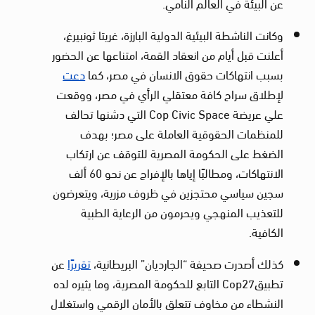
عن البيئة في العالم النامي.
وكانت الناشطة البيئية الدولية البارزة، غريتا ثونبيرغ،
أعلنت قبل أيام من انعقاد القمة، امتناعها عن الحضور
بسبب انتهاكات حقوق الانسان في مصر، كما
دعت
لإطلاق سراح كافة معتقلي الرأي في مصر، ووقعت
علي عريضة Cop Civic Space التي دشنها تحالف
للمنظمات الحقوقية العاملة على مصر؛ بهدف
الضغط على الحكومة المصرية للتوقف عن ارتكاب
الانتهاكات، ومطالبًا إياها بالإفراج عن نحو 60 ألف
سجين سياسي محتجزين في ظروف مزرية، ويتعرضون
للتعذيب المنهجي ويحرمون من الرعاية الطبية
الكافية.
كذلك أصدرت صحيفة “الجارديان” البريطانية،
تقريرًا
عن
تطبيقCop27 التابع للحكومة المصرية، وما يثيره لده
النشطاء من مخاوف تتعلق بالأمان الرقمي واستغلال