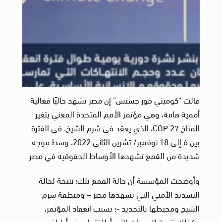
قالت “كوميتي فور جستس” إن مصر تشهد حاليًا فعالية
أممية هامة، وهي مؤتمر الأمم المتحدة المعني بتغير
المناخ COP 27، الذي يعقد في شرم الشيخ، في الفترة
بين 6 إلى 18 نوفمبر/ تشرين الثاني 2022، وسط موجة
شديدة من القمع تشهدها الأوساط الحقوقية في مصر.
وأوضحت المؤسسة أن حالة القمع تلك؛ نتيجة لحالة
التشديد الأمني التي تشهدها مصر – ومنطقة شرم
الشيخ ومحيطها بالتحديد -؛ بسبب انعقاد المؤتمر،
وكذلك نتيجة للدعوات التي أطلقتها بعض أطراف