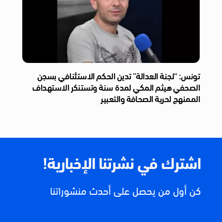
تونس: “لجنة العدالة” تدين الحكم الاستئنافي بسجن
الصحفي هيثم المكي لمدة سنة وتستنكر الاستهداف
الممنهج لحرية الصحافة والتعبير
اشترك في نشرتنا الإخبارية!
كن أول من يحصل على أحدث منشوراتنا