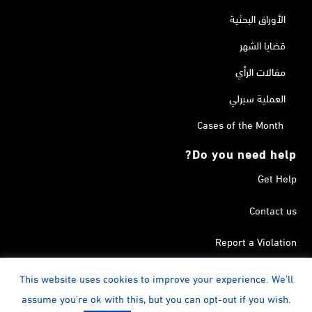
الأوراق البحثية
قضايا الشهر
مقالات الرأي
العملية سيرلي
Cases of the Month
Do you need help?
Get Help
Contact us
Report a Violation
Search in the Terrorism List
This website uses cookies to improve your experience. We'll
assume you're ok with this, but you can opt-out if you wish.
instagram
Calendar
YouTube
Linkedin
Facebook
Twitter