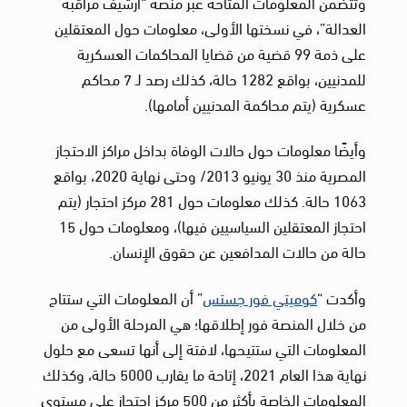
وتتضمن المعلومات المتاحة عبر منصة “أرشيف مراقبة
العدالة”، في نسختها الأولى، معلومات حول المعتقلين
على ذمة 99 قضية من قضايا المحاكمات العسكرية
للمدنيين، بواقع 1282 حالة، كذلك رصد لـ 7 محاكم
عسكرية (يتم محاكمة المدنيين أمامها).
وأيضًا معلومات حول حالات الوفاة بداخل مراكز الاحتجاز
المصرية منذ 30 يونيو 2013/ وحتى نهاية 2020، بواقع
1063 حالة. كذلك معلومات حول 281 مركز احتجار (يتم
احتجاز المعتقلين السياسيين فيها)، ومعلومات حول 15
حالة من حالات المدافعين عن حقوق الإنسان.
وأكدت “
كوميتي فور جستس
” أن المعلومات التي ستتاح
من خلال المنصة فور إطلاقها؛ هي المرحلة الأولى من
المعلومات التي ستتيحها، لافتة إلى أنها تسعى مع حلول
نهاية هذا العام 2021، إتاحة ما يقارب 5000 حالة، وكذلك
المعلومات الخاصة بأكثر من 500 مركز احتجاز على مستوي