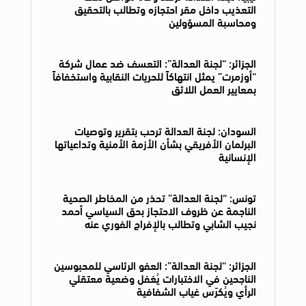
التعذيب داخل مقر احتجازه وتطالب بالتحقيق
ومحاسبة المسؤولين
الجزائر: “لجنة العدالة”: التعسف ضد عمال شركة
“أوزمرت” يمثل انتهاكاً للحريات النقابية واستخفافاً
بمعايير العمل اللائق
السودان: لجنة العدالة ترحب بتقرير وتوصيات
البرلمان الأفريقي بشأن الأزمة الأمنية وتداعياتها
الإنسانية
تونس: “لجنة العدالة” تحذر من المخاطر الصحية
الناجمة عن ظروف الاحتجاز بحق السياسي أحمد
نجيب الشابي وتطالب بالإفراج الفوري عنه
الجزائر: “لجنة العدالة”: العفو الرئاسي للمحبوسين
الناجحين في الاختبارات يُغفل وضعية معتقلي
الرأي ويُكرّس غياب الشفافية