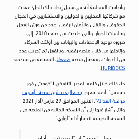
وأضافت المنظمة أنه في سبيل إيجاد ذلك الحل؛ عقدت
مع شركائها المحليين والدوليين والاستشاريين في المجال
الحقوقي والتقني والأمان الرقمي، عدد من ورش العمل
وجلسات الحوار، والتي خلصت في صيف 2018، إلى
ضرورة توحيد الإحصاءات والبيانات بين أولئك الشركاء
وإتاحتها من خلال منصة رقمية. وبالفعل تم تجريب عدد
من الأدوات، وتفضيل منصة
Uwazi
، المقدمة من منظمة
.
HURIDOCS
جاء ذلك خلال كلمة المدير التنفيذي لـ”كوميتي فور
جستس”، أحمد مفرح،
باحتفالية تدشين منصة “أرشيف
مراقبة العدالة”
، الاثنين الموافق 29 مارس/آذار 2021،
والتي أشار فيها إلى أن النسخة الحالية من المنصة هي
النسخة التجريبية لاختبار أداة “أوازي”.
وقال “مفرح” إن “المنصة هي أداة