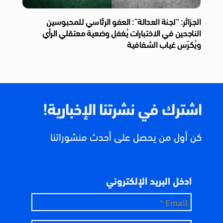
الجزائر: “لجنة العدالة”: العفو الرئاسي للمحبوسين
الناجحين في الاختبارات يُغفل وضعية معتقلي الرأي
ويُكرّس غياب الشفافية
اشترك في نشرتنا الإخبارية!
كن أول من يحصل على أحدث منشوراتنا
ادخل البريد الإلكتروني