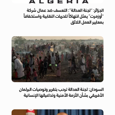
الجزائر: “لجنة العدالة”: التعسف ضد عمال شركة
“أوزمرت” يمثل انتهاكاً للحريات النقابية واستخفافاً
بمعايير العمل اللائق
السودان: لجنة العدالة ترحب بتقرير وتوصيات البرلمان
الأفريقي بشأن الأزمة الأمنية وتداعياتها الإنسانية