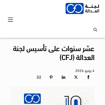
Ski
t
conten
Menu
عشر سنوات على تأسيس لجنة
العدالة (CFJ)
4
يونيو
2026