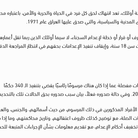
الخبراء أن تنفيذ أحكام الإعدام بحق الـ340 حالة أولئك، تعد انتهاك لحق كل فرد في الحياة والحرية والأمن، باعتباره مح
 أو قرار أو خطة لإعدام السجناء، لا سيما أولئك الذين ربما تقل أعمار
18 عامًا، أو المدانين بجرائم ارتكبت عندما كانوا تحت سن 18 سنة، وإيقاف تنفيذ الإعدامات بحقهم في انتظار المراجعة 
وطالب الخبراء من الحكومة العراقية تقديم معلومات مفصلة عما إذا كان هناك مرسومًا رئاسيًا يقضي بتنفيذ الـ 340 حكمًا
 الأفراد المذكورين في ذلك المرسوم، من حيث أسمائهم، والجنس، والعم
ت الصلة، مع توضيح كذلك ظروف اعتقالهم، وتاريخ محاكمتهم، وما إذا ك
خفيف أحكام الإعدام، مع تقديم معلومات بشأن الإجراءات المتبعة للح