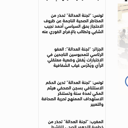
تونس: “لجنة العدالة” تحذر من
المخاطر الصحية الناجمة عن ظروف
الاحتجاز بحق السياسي أحمد نجيب
الشابي وتطالب بالإفراج الفوري عنه
الجزائر: “لجنة العدالة”: العفو
الرئاسي للمحبوسين الناجحين في
الاختبارات يُغفل وضعية معتقلي
الرأي ويُكرّس غياب الشفافية
تونس: “لجنة العدالة” تدين الحكم
الاستئنافي بسجن الصحفي هيثم
المكي لمدة سنة وتستنكر
الاستهداف الممنهج لحرية الصحافة
والتعبير
المغرب: “لجنة العدالة” تحذر من
خطورة التدهور الصحي للناشط