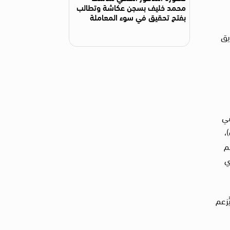
محمد خليف بسجن عكاشة وتطالب
بفتح تحقيق في سوء المعاملة
يق
يس العراقي
)،
اعم
أي
200، عقب محاكمات يُزعم