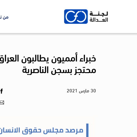
Ski
t
من ن
conten
محتجز بسجن الناصرية
30
مارس
2021