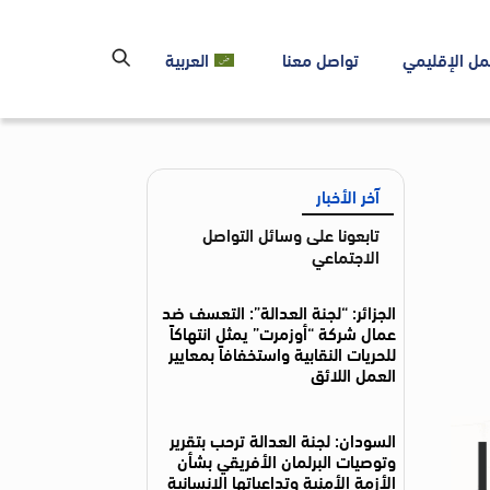
مل الإقليمي
تواصل معنا
العربية
آخر الأخبار
تابعونا على وسائل التواصل
الاجتماعي
الجزائر: “لجنة العدالة”: التعسف ضد
عمال شركة “أوزمرت” يمثل انتهاكاً
للحريات النقابية واستخفافاً بمعايير
العمل اللائق
السودان: لجنة العدالة ترحب بتقرير
وتوصيات البرلمان الأفريقي بشأن
الأزمة الأمنية وتداعياتها الإنسانية