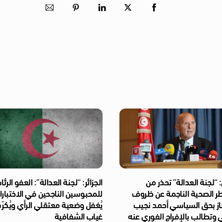
“لجنة العدالة” تحذر من
الجزائر: “لجنة العدالة”: العفو الر
طر الصحية الناجمة عن ظروف
للمحبوسين الناجحين في الاختبار
از بحق السياسي أحمد نجيب
يُغفل وضعية معتقلي الرأي ويُكر
 وتطالب بالإفراج الفوري عنه
غياب الشفافية