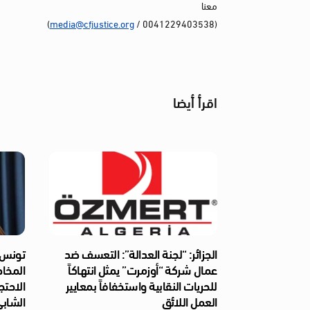
معنا
)
media@cfjustice.org
(0041229403538 /
اقرأ أيضا
الجزائر: “لجنة العدالة”: التعسف ضد
تونس: 
عمال شركة “أوزمرت” يمثل انتهاكاً
المخا
للحريات النقابية واستخفافاً بمعايير
الاحتج
العمل اللائق
الشابي