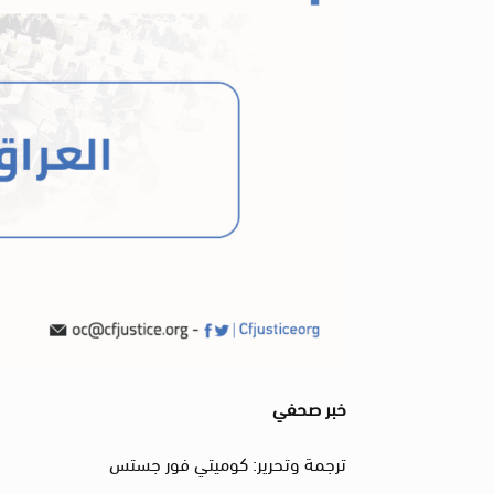
خبر صحفي
ترجمة وتحرير: كوميتي فور جستس