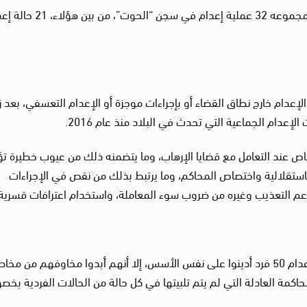
وأوضح الخبراء أنه بين عامي 2019 و2020، نُفِّذ ما مجموعه 32 عملية إعدام في سجن “الح
لإعدام خارج نطاق القضاء أو بإجراءات موجزة أو الإعدام التعسفي، بعد زي
 عند التعامل مع قضايا الإرهاب، وما يتضمنه ذلك من عيوب خطيرة تؤ
باستقلالية واختصاص المحاكم، وما يرتبط بذلك من نقص في الإجراءات
مزاعم التعذيب وغيره من ضروب سوء المعاملة، واستخدام اعترافات قسرية
ورغم ترحيب الخبراء بقرار الحكومة العراقية وقف إعدام 50 فرد أدينوا على نفس الأسس، إلا أنهم أبدوا مخاوفهم من مخا
محاكمة العادلة التي لم يتم تلبيتها في كل حالة من الحالات الفردية بخ