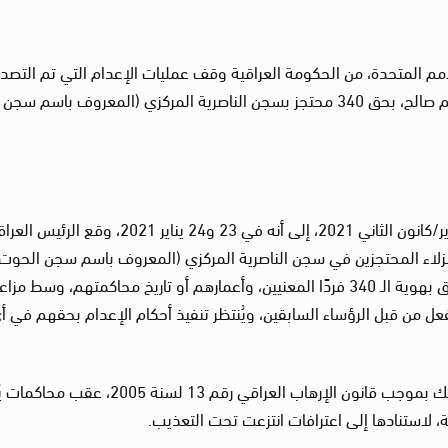
مم المتحدة، من الحكومة العراقية وقف عمليات الإعدام التي تم التصد
عليها مؤخرًا من قبل رئيس الجمهورية العراقي، برهم صالح، بحق 340 محتجز بسجن الناصرية المركزي (المعروف باسم سجن
إلى العراق في 27 يناير/كانون الثاني 2021، إلى أنه في 23 و24 يناير 2021، وقع الرئ
صرح بتنفيذ حكم الإعدام بحق 340 من النزلاء المحتجزين في سجن الناصرية المركزي (المعروف باسم سجن الحوت
دون أن يتضمن المرسوم أي معلومات محددة تتعلق بهوية الـ 340 فردًا المعنيين، وأعمارهم أو تاريخ محاكمتهم، وسط مز
نفيذ تم توقيعه بالفعل من قبل الرؤساء السابقين، ويُنتظر تنفيذ أحكام الإعدام بحقهم في 
وأبدى الخبراء مخاوفهم من فرض أحكام الإعدام تلك بموجب قانون الإرهاب العراقي رقم 13 لسنة 5
ة، لاستنادها إلى اعترافات انتزعت تحت التعذيب.