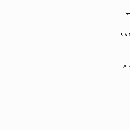
سب
تنفيذ
دام