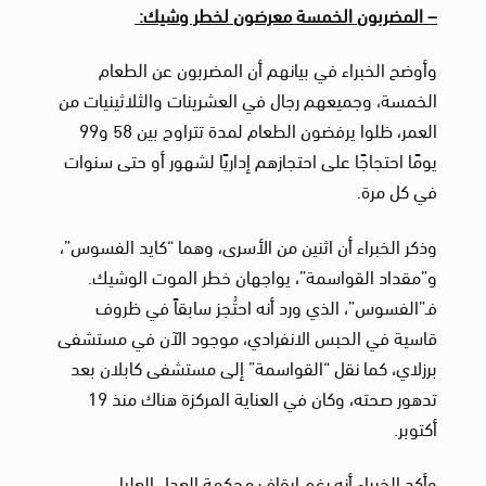
– المضربون الخمسة معرضون لخطر وشيك:
وأوضح الخبراء في بيانهم أن
المضربون عن الطعام
الخمسة، وجميعهم رجال في العشرينات والثلاثينيات من
العمر، ظلوا يرفضون الطعام لمدة تتراوح بين 58 و99
يومًا احتجاجًا على احتجازهم إداريًا لشهور أو حتى سنوات
في كل مرة.
وذكر الخبراء أن
اثنين من الأسرى، وهما “كايد الفسوس”،
و”مقداد القواسمة”، يواجهان خطر الموت الوشيك.
فـ”الفسوس”، الذي ورد أنه احتُجز سابقاً في ظروف
قاسية في الحبس الانفرادي، موجود الآن في مستشفى
برزلاي، كما نقل “القواسمة” إلى مستشفى كابلان بعد
تدهور صحته، وكان في العناية المركزة هناك منذ 19
أكتوبر.
وأكد الخبراء أنه رغم إيقاف محكمة العدل العليا