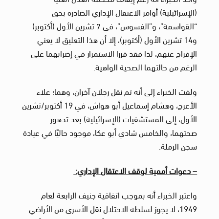
(الإسرائيلية) أوامر الاعتقال الإداري الصادرة بحق
“القواسمة”، و”الفسوس”، في 7 تشرين الأول (أكتوبر)
و14 تشرين الأول (أكتوبر)، إلا أن هذا التعليق لا يعني
الإفراج عنهم، لذا فقد قررا الاستمرار في إضرابهما على
الرغم من حالتهما الصحية الواهية.
ولفت الخبراء إلى أنه تم
نقل رجلان آخران، وهما؛ علاء
الأعرج، وهشام إسماعيل أبو هواش، في 19 أكتوبر/تشرين
الأول، إلى المستشفيات (الإسرائيلية) بعد تدهور
صحتهما، والخامس شادي أبو عكا، موجود حاليًا في عيادة
سجن الرملة.
– دعوات أممية لوقف الاعتقال الإداري:
واعتبر الخبراء أنه
بموجب اتفاقية جنيف الرابعة لعام
1949، لا يجوز لسلطة الاحتلال نقل الأسرى من الأراضي