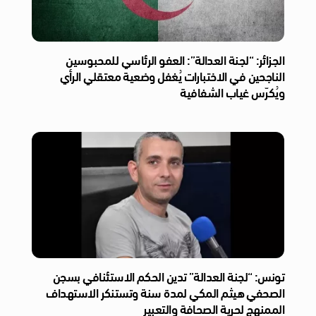
الجزائر: “لجنة العدالة”: العفو الرئاسي للمحبوسين
الناجحين في الاختبارات يُغفل وضعية معتقلي الرأي
ويُكرّس غياب الشفافية
تونس: “لجنة العدالة” تدين الحكم الاستئنافي بسجن
الصحفي هيثم المكي لمدة سنة وتستنكر الاستهداف
الممنهج لحرية الصحافة والتعبير