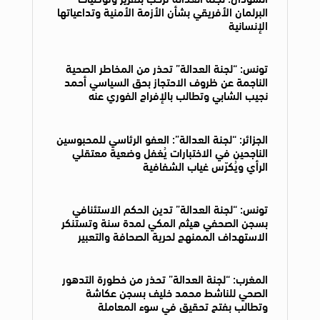
البرلمان الأفريقي بشأن الأزمة الأمنية وتداعياتها
الإنسانية
تونس: “لجنة العدالة” تحذر من المخاطر الصحية
الناجمة عن ظروف الاحتجاز بحق السياسي أحمد
نجيب الشابي وتطالب بالإفراج الفوري عنه
الجزائر: “لجنة العدالة”: العفو الرئاسي للمحبوسين
الناجحين في الاختبارات يُغفل وضعية معتقلي
الرأي ويُكرّس غياب الشفافية
تونس: “لجنة العدالة” تدين الحكم الاستئنافي
بسجن الصحفي هيثم المكي لمدة سنة وتستنكر
الاستهداف الممنهج لحرية الصحافة والتعبير
المغرب: “لجنة العدالة” تحذر من خطورة التدهور
الصحي للناشط محمد خليف بسجن عكاشة
وتطالب بفتح تحقيق في سوء المعاملة