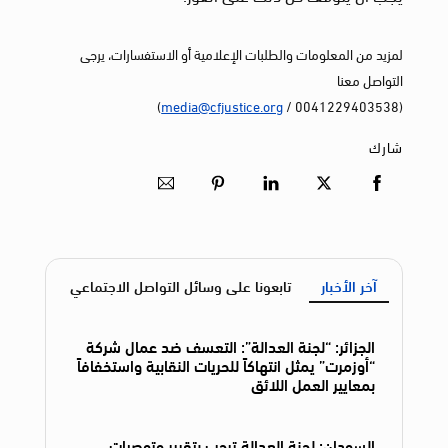
لمزيد من المعلومات والطلبات الإعلامية أو الاستفسارات، يرجى
التواصل معنا
)
media@cfjustice.org
(0041229403538 /
شارك
آخر الأخبار
تابعونا على وسائل التواصل الاجتماعي
الجزائر: “لجنة العدالة”: التعسف ضد عمال شركة
“أوزمرت” يمثل انتهاكاً للحريات النقابية واستخفافاً
بمعايير العمل اللائق
السودان: لجنة العدالة ترحب بتقرير وتوصيات