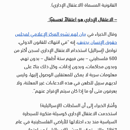
القانونية المسماة (الاعتقال الإداري).
– الاعتقال الإداري هو اعتقالاً تعسفيًا:
وقال الخبراء في
بيان لهم نشره المركز الإعلامي لمجلس
حقوق الإنسان بجنيف
، إنه
“في انتهاك للقانون الدولي،
تواصل (إسرائيل) استخدام الاعتقال الإداري لسجن أكثر من
500 فلسطيني – بمن فيهم ستة أطفال – بدون تهم،
وبدون محاكمات، وبدون إدانات، وكل ذلك بناءً على
معلومات سرية لا يمكن للمعتقلين الوصول إليها، وليس
لديهم سبيل للطعن في هذه الادعاءات غير المعلنة، ولا
يعرفون متى أو ما إذا كان سيتم الإفراج عنهم”.
وأشار الخبراء إلى أن السلطات (الإسرائيلية)
استخدمت
الاعتقال الإداري كوسيلة متكررة للسيطرة
السياسية منذ بدء احتلالها للأراضي الفلسطينية في عام
1967، والتي تمكن الجيش (الإسرائيلي) من احتجاز