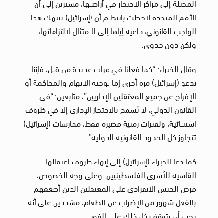
المحتلة إلى مراكز الاحتجاز في أراضيها، مشيرين إلى أن
الأمم المتحدة لاحظت بانتظام أن (إسرائيل) تنتهك هذا
الواجب القانوني، داعية إياها إلى الامتثال لالتزاماتها،
ولكن دون جدوى.
وقال الخبراء: “كما فعلنا في مرات عديدة من قبل، فإننا
ندعو (إسرائيل) مرة أخرى إما توجيه الاتهام والمحاكمة أو
الإفراج عن جميع المعتقلين الإداريين”، متابعين: “في
القانون الدولي، لا يُسمح بالاحتجاز الإداري إلا في ظروف
استثنائية، ولفترات زمنية قصيرة فقط، ممارسات (إسرائيل)
تتجاوز كل الحدود القانونية الدولية”.
كما دعا الخبراء (إسرائيل) إلى إنهاء ظروف اعتقالها
القاسية للأسرى الفلسطينيين. وعلى وجه الخصوص،
فرض الحبس الانفرادي على المعتقلين الذين أضعفهم
بالفعل شهور من الإضراب عن الطعام، مشددين على أنه
يجب أن يتوقف كل ذلك على الفور.