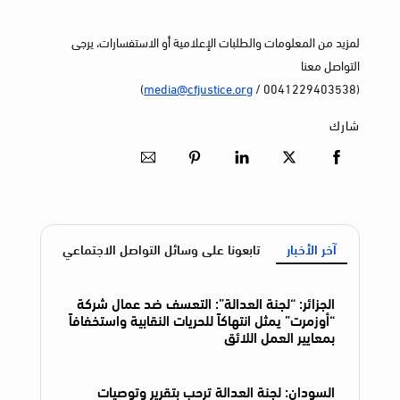
لمزيد من المعلومات والطلبات الإعلامية أو الاستفسارات، يرجى
التواصل معنا
)
media@cfjustice.org
(0041229403538 /
شارك
آخر الأخبار
تابعونا على وسائل التواصل الاجتماعي
الجزائر: “لجنة العدالة”: التعسف ضد عمال شركة
“أوزمرت” يمثل انتهاكاً للحريات النقابية واستخفافاً
بمعايير العمل اللائق
السودان: لجنة العدالة ترحب بتقرير وتوصيات