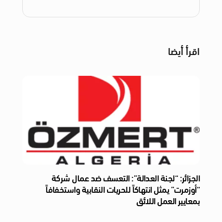
اقرأ أيضا
الجزائر: “لجنة العدالة”: التعسف ضد عمال شركة
“أوزمرت” يمثل انتهاكاً للحريات النقابية واستخفافاً
بمعايير العمل اللائق