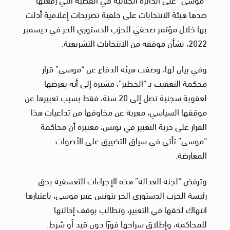
ضدها هيئة الانتخابات على خلفية تصريحات إعلامية أدلت
بها خلال مؤتمر صحفي للحزب الدستوري الحر في ديسمبر
2022، بشأن موقفه من الانتخابات التشريعية.
وفي بيان لها، وصفت هيئة الدفاع عن “موسى” قرار
محكمة التعقيب بـ “الخطير”، مشيرة إلى أنه يعرضها
لعقوبة سجنية تصل إلى 20 سنة، فقط بسبب تعبيرها عن
موقفها السياسي، معربة عن مخاوفها من تداعيات هذا
القرار على حرية التعبير في تونس، معتبرة أن محاكمة
“موسى” تأتي في سياق التضييق على الأصوات
المعارضة.
وترفض “لجنة العدالة” هذه الإجراءات التعسفية بحق
رئيسة الحزب الدستوري الحر بتونس عبير موسى، باعتبارها
انتهاك لحقها في التعبير، وتطالب بوقف إحالتها
للمحاكمة، وإطلاق سراحها فورًا دون قيد أو شرط.