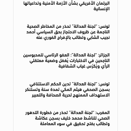
البرلمان الأفريقي بشأن الأزمة الأمنية وتداعياتها
الإنسانية
تونس: “لجنة العدالة” تحذر من المخاطر الصحية
الناجمة عن ظروف الاحتجاز بحق السياسي أحمد
نجيب الشابي وتطالب بالإفراج الفوري عنه
الجزائر: “لجنة العدالة”: العفو الرئاسي للمحبوسين
الناجحين في الاختبارات يُغفل وضعية معتقلي
الرأي ويُكرّس غياب الشفافية
تونس: “لجنة العدالة” تدين الحكم الاستئنافي
بسجن الصحفي هيثم المكي لمدة سنة وتستنكر
الاستهداف الممنهج لحرية الصحافة والتعبير
المغرب: “لجنة العدالة” تحذر من خطورة التدهور
الصحي للناشط محمد خليف بسجن عكاشة
وتطالب بفتح تحقيق في سوء المعاملة