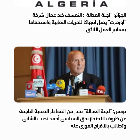
الجزائر: “لجنة العدالة”: التعسف ضد عمال شركة
“أوزمرت” يمثل انتهاكاً للحريات النقابية واستخفافاً
بمعايير العمل اللائق
تونس: “لجنة العدالة” تحذر من المخاطر الصحية الناجمة
عن ظروف الاحتجاز بحق السياسي أحمد نجيب الشابي
وتطالب بالإفراج الفوري عنه