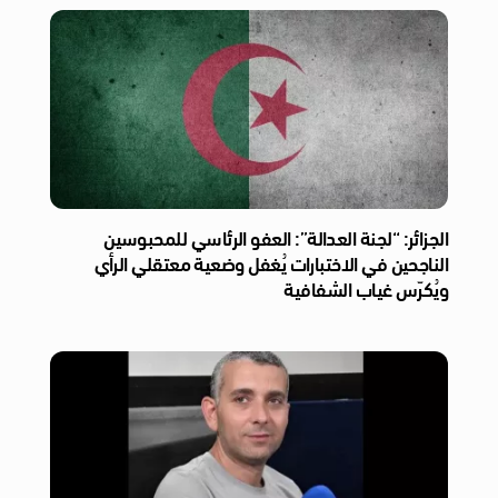
الجزائر: “لجنة العدالة”: العفو الرئاسي للمحبوسين
الناجحين في الاختبارات يُغفل وضعية معتقلي الرأي
ويُكرّس غياب الشفافية