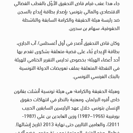
جاء هذا عقب قيام قاض التحقيق الأوّل بالقطب القضائي
الاقتصادي والمالي بتونس؛ بإصدار بطاقة إيداع بالسجن
ضد رئيسة هيئة الحقيقة والكرامة السابقة والناشطة
الحقوقية، سهام بن سدرين.
وكان قاض التحقيق أًصدر في أول أغسطس/ آب الجاري،
بطاقة الإيداع بُناء على قضية متعلقة بشكوى تقدم بها
أحد أعضاء الهيئة؛ بخصوص تدليس التقرير الختامي للهيئة
في النقطة المتعلقة بملف تعويضات الدولة التونسية
بالبنك الفرنسي التونسي.
وهيئة الحقيقة والكرامة؛ هي هيئة تونسية أنشئت بقانون
خاص أقره البرلمان، ومعنية بالنظر في انتهاكات حقوق
الإنسان بتونس، خلال عهد الرئيسين السابقين الحبيب
بورقيبة (1955–1987) وزين العابدين بن علي (1987-
2011)، والعامين التاليين حتى نهاية 2013 (تاريخ إنشائها).
فطوال هذه الفترة- الممتدة نحو ستة عقود- خضع آلاف