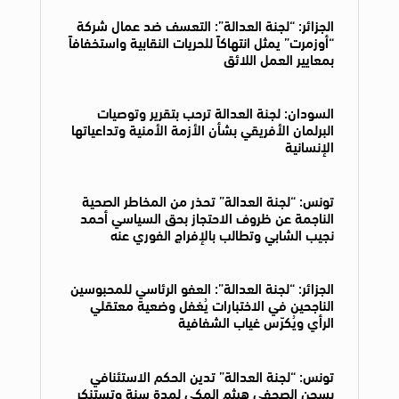
الجزائر: “لجنة العدالة”: التعسف ضد عمال شركة
“أوزمرت” يمثل انتهاكاً للحريات النقابية واستخفافاً
بمعايير العمل اللائق
السودان: لجنة العدالة ترحب بتقرير وتوصيات
البرلمان الأفريقي بشأن الأزمة الأمنية وتداعياتها
الإنسانية
تونس: “لجنة العدالة” تحذر من المخاطر الصحية
الناجمة عن ظروف الاحتجاز بحق السياسي أحمد
نجيب الشابي وتطالب بالإفراج الفوري عنه
الجزائر: “لجنة العدالة”: العفو الرئاسي للمحبوسين
الناجحين في الاختبارات يُغفل وضعية معتقلي
الرأي ويُكرّس غياب الشفافية
تونس: “لجنة العدالة” تدين الحكم الاستئنافي
بسجن الصحفي هيثم المكي لمدة سنة وتستنكر