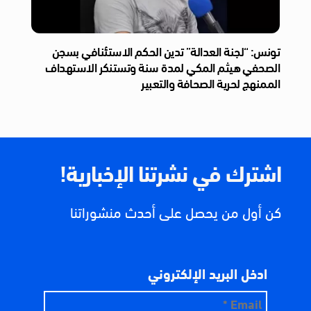
تونس: “لجنة العدالة” تدين الحكم الاستئنافي بسجن
الصحفي هيثم المكي لمدة سنة وتستنكر الاستهداف
الممنهج لحرية الصحافة والتعبير
اشترك في نشرتنا الإخبارية!
كن أول من يحصل على أحدث منشوراتنا
ادخل البريد الإلكتروني