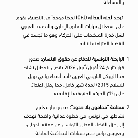
والمساءلة.
ترصد
لجنة العدالة
(CFJ)
نمطاً موحداً من التضييق يقوم
على استغلال قرارات التعليق الإداري والتجميد الفوري
لشل قدرة المنظمات على الحركة، وهو ما تجسد في
القضايا المتزامنة التالية:
الرابطة التونسية للدفاع عن حقوق الإنسان
:
صدور
قرار بتاريخ 24 أفريل/أبريل 2026 يقضي بتعطيل نشاط
هذا الهيكل التاريخي العريق (أحد أعضاء رباعي نوبل
للسلام 2015) لمدة شهر كامل، مما يمثل اعتداءً
على ركائز الحركة الحقوقية الإقليمية.
منظمة “محامون بلا حدود
“:
صدور قرار بتعليق
نشاطها في تونس، في خطوة عدائية واضحة تهدف
إلى عزل الفضاء المدني التونسي عن عمقه الدولي،
وتقويض برامج دعم ضمانات المحاكمة العادلة