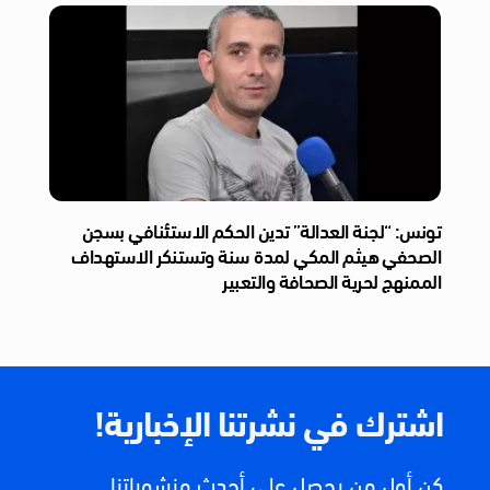
تونس: “لجنة العدالة” تدين الحكم الاستئنافي بسجن
الصحفي هيثم المكي لمدة سنة وتستنكر الاستهداف
الممنهج لحرية الصحافة والتعبير
اشترك في نشرتنا الإخبارية!
كن أول من يحصل على أحدث منشوراتنا