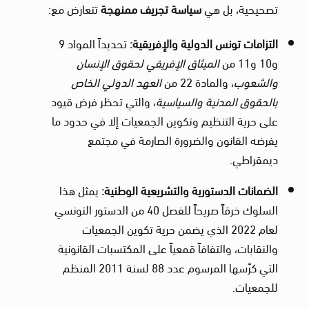
تصحيحية، بل هي
سياسة تجريف ممنهجة
تتعارض مع:
التزامات تونس الدولية والإفريقية
:
تحديداً المواد 9
و10 و11 من
الميثاق الإفريقي لحقوق الإنسان
والشعوب
، والمادة 22 من
العهد الدولي الخاص
بالحقوق المدنية والسياسية
، والتي تحظر فرض قيود
على حرية التنظيم وتكوين الجمعيات إلا في حدود ما
يفرضه القانون والضرورة الصارمة في مجتمع
ديمقراطي.
الضمانات الدستورية والتشريعية الوطنية
:
يمثل هذا
السلوك خرقاً صريحاً للفصل 40 من الدستور التونسي
لعام 2022 الذي يضمن حرية تكوين الجمعيات
والنقابات، والتفافاً قمعياً على المكتسبات القانونية
التي كرّسها المرسوم عدد 88 لسنة 2011 المنظم
للجمعيات.