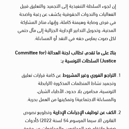
إن لجوء السلطة التنفيذية إلى التجميد والتعليق قبيل
الفعاليات والندوات الحقوقية يكشف عن رغبة واضحة
في فرض وصاية وهيمنة كاملة، وإنهاء مناخ المشاركة
المدنية، وتحويل التدابير الإدارية الجزائية إلى مآل حتمي
لكل صوت يمارس حقه في النقد أو المساءلة.
بناءً على ما تقدم، تطالب لجنة العدالة
(Committee for
Justice)
السلطات التونسية بـ
:
التراجع الفوري وغير المشروط
عن كافة قرارات تعليق
وتجميد نشاط المنظمات المذكورة (الرابطة
التونسية، محامون بلا حدود، الأطباء الشبان،
والمساءلة الاجتماعية) وتمكينها من العمل بحرية.
الكف عن توظيف الإجراءات الإدارية
وتطويع نصوص
القانون (لا سيما المرسوم 54 لسنة 2022) كأدوات
ضغط وانتقام ضد المدافعين والمدافعات عن حقوق