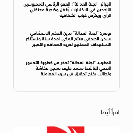
الجزائر: “لجنة العدالة”: العفو الرئاسي للمحبوسين
الناجحين في الاختبارات يُغفل وضعية معتقلي
الرأي ويُكرّس غياب الشفافية
تونس: “لجنة العدالة” تدين الحكم الاستئنافي
بسجن الصحفي هيثم المكي لمدة سنة وتستنكر
الاستهداف الممنهج لحرية الصحافة والتعبير
المغرب: “لجنة العدالة” تحذر من خطورة التدهور
الصحي للناشط محمد خليف بسجن عكاشة
وتطالب بفتح تحقيق في سوء المعاملة
اقرأ أيضا