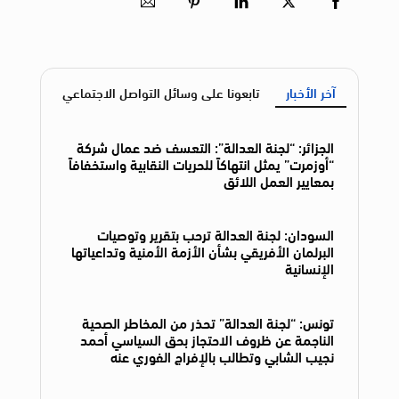
آخر الأخبار
تابعونا على وسائل التواصل الاجتماعي
الجزائر: “لجنة العدالة”: التعسف ضد عمال شركة
“أوزمرت” يمثل انتهاكاً للحريات النقابية واستخفافاً
بمعايير العمل اللائق
السودان: لجنة العدالة ترحب بتقرير وتوصيات
البرلمان الأفريقي بشأن الأزمة الأمنية وتداعياتها
الإنسانية
تونس: “لجنة العدالة” تحذر من المخاطر الصحية
الناجمة عن ظروف الاحتجاز بحق السياسي أحمد
نجيب الشابي وتطالب بالإفراج الفوري عنه