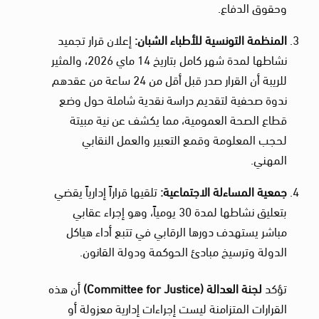
وحقوق الدفاع.
المنظمة التونسية للأطباء الشبان
:
إعلان قرار تجميد
نشاطها لمدة شهر كامل بتاريخ 14 ماي 2026، والمثير
للريبة أن القرار صدر قبل أقل من 24 ساعة من عقدهم
ندوة صحفية لتقديم دراسة نقدية شاملة حول وضع
قطاع الصحة العمومية، مما يكشف عن نية مبيتة
لحجب المعلومة وقمع التعبير والعمل النقابي
المهني.
جمعية المساءلة الاجتماعية
:
تلقيها قراراً إدارياً يقضي
بتعليق نشاطها لمدة 30 يومياً، وهو إجراء عقابي
مباشر يستهدف دورها الرقابي في تتبع أداء هياكل
الدولة وترسيخ مبادئ الحوكمة ودولة القانون.
تؤكد
لجنة العدالة
(Committee for Justice)
أن هذه
القرارات المتزامنة ليست إجراءات إدارية معزولة أو