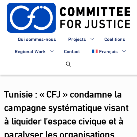
Skip
to
content
Qui sommes-nous
Projects
Coalitions
Regional Work
Contact
Français
Tunisie : « CFJ » condamne la
campagne systématique visant
à liquider l’espace civique et à
paralyser les organisations