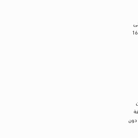
لى
جرائم التعذيب الجسدي والنفسي التي ارتكبت بحق المتهمين في القضية، فبتحليل الأوراق وجدنا تعرض 14 متهم من أصل 16
 40 من قانون
فة
 دون