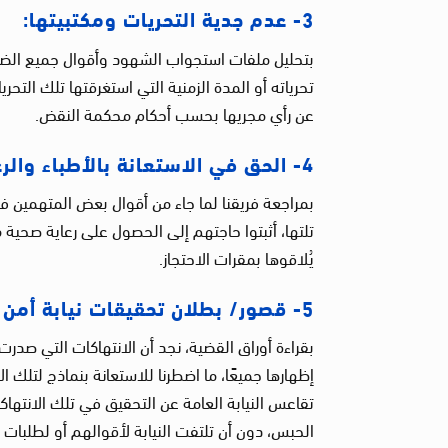
3- عدم جدية التحريات ومكتبيتها:
بتحليل ملفات استجواب الشهود وأقوال جميع الضبا
تحرياته أو المدة الزمنية التي استغرقتها تلك التحري
عن رأي مجريها بحسب أحكام محكمة النقض.
4- الحق في الاستعانة بالأطباء والرعاية الصحية بمقار الاحتجاز:
بمراجعة فريقنا لما جاء من أقوال بعض المتهمين ف
تلتها، أثبتوا حاجتهم إلى الحصول على رعاية صحية
يُلاقوها بمقرات الاحتجاز.
5- قصور/ بطلان تحقيقات نيابة أمن الدولة:
بقراءة أوراق القضية، نجد أن الانتهاكات التي صد
إظهارها جميعًا، ما اضطرنا للاستعانة بنماذج لتلك ا
تقاعس النيابة العامة عن التحقيق في تلك الانتها
الحبس، دون أن تلتفت النيابة لأقوالهم أو لطلبات 