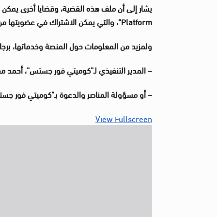
يشار إلى أن ملف هذه القضية، وقضايا أخرى يمكن
Platform“
، والتي يمكن الاشتراك في عضويتها من 
ولمزيد من المعلومات حول المنصة وخدماتها، برجا
– المدير التنفيذي لـ”كوميتي فور جستس”، أحمد مفرح
– أو مسؤولة المناصر والدعوة بـ”كوميتي فور جستس”
View Fullscreen
Skip
to
PDF
content