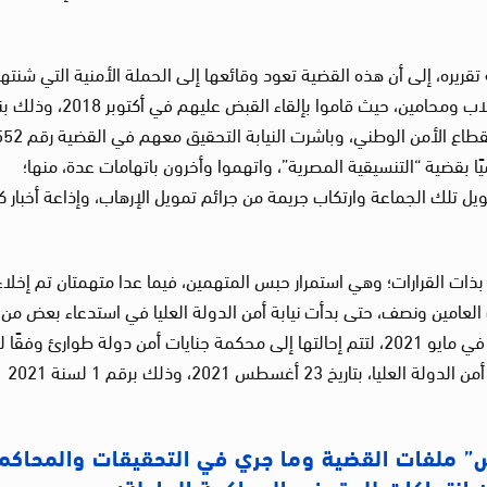
قريره، إلى أن هذه القضية تعود وقائعها إلى الحملة الأمنية التي شنتها
وزارة الداخلية ضد مدافعين عن حقوق الإنسان وطلاب ومحامين، حيث قاموا بإلقاء القبض عليهم في أ
على تحريات من الرائد محمد عبد السلام، الضابط بقطاع الأمن الوطني،
إعلاميًا بقضية “التنسيقية المصرية”، واتهموا وأخرون باتهامات عدة، منها؛
ويل تلك الجماعة وارتكاب جريمة من جرائم تمويل الإرهاب، وإذاعة أخبار ك
ات القرارات؛ وهي استمرار حبس المتهمين، فيما عدا متهمتان تم إخلاء
العامين ونصف، حتى بدأت نيابة أمن الدولة العليا في استدعاء بعض من
المتهمين في القضية لاستكمال التحقيقات معهم في مايو 2021، لتتم إحالتها إلى محكمة جنايات أمن دولة طوارئ وفقً
الصادر من المستشار خالد ضياء، المحام العام بنيابة أمن الدولة العليا، بتاريخ 23 أغسطس 2021، وذلك برقم 1 لسنة 2021
ملفات القضية وما جري في التحقيقات والمحاكمة
 انتهاكات للحق في المحاكمة العادلة: