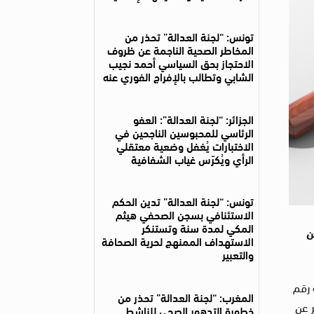
تونس: “لجنة العدالة” تحذر من
المخاطر الصحية الناجمة عن ظروف
الاحتجاز بحق السياسي أحمد نجيب
الشابي وتطالب بالإفراج الفوري عنه
الجزائر: “لجنة العدالة”: العفو
الرئاسي للمحبوسين الناجحين في
الاختبارات يُغفل وضعية معتقلي
الرأي ويُكرّس غياب الشفافية
تونس: “لجنة العدالة” تدين الحكم
الاستئنافي بسجن الصحفي هيثم
المكي لمدة سنة وتستنكر
155 لسنة 2018 حصر أمن
الاستهداف الممنهج لحرية الصحافة
والتعبير
 رقم
المغرب: “لجنة العدالة” تحذر من
داد تقرير عن
خطورة التدهور الصحي للناشط