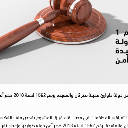
تقرير بانتهاكات القضية رقم 1 لسنة 2021 جنايات أمن دولة طوارئ مدينة نصر ثان والمقيدة برقم 2
لـ”مراقبة المحاكمات في مصر”، قام فريق المشروع بفحص ملف القضية
1 لسنة 2021 جنايات أمن دولة طوارئ مدينة نصر ثان والمقيدة برقم 1552 لسنة 2018 حصر أمن دولة طوارئ، وإع