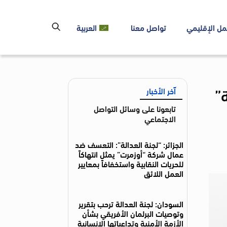
مل الإقليمي
تواصل معنا
العربية
آخر الأخبار
تابعونا على وسائل التواصل
الاجتماعي
الجزائر: “لجنة العدالة”: التعسف ضد
عمال شركة “أوزمرت” يمثل انتهاكاً
للحريات النقابية واستخفافاً بمعايير
العمل اللائق
السودان: لجنة العدالة ترحب بتقرير
وتوصيات البرلمان الأفريقي بشأن
الأزمة الأمنية وتداعياتها الإنسانية