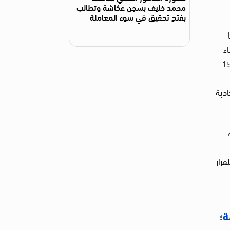
محمد خليف بسجن عكاشة وتطالب
بفتح تحقيق في سوء المعاملة
كتوبر 2018، وذلك بناء
 وباشرت النيابة التحقيق معهم في القضية رقم 1552
اذبة
ا للقرار
؛