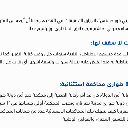
ي فور جستس”، لأوراق التحقيقات في القضية، وجدنا أن أربعة من المت
امة مرعي، هاشم فرج، طارق السلكاوي، وإبراهيم عطا.
ة الأوراق، وُجد أن 11 متهمًا من الـ16 تخطت مدة حبسهم الاحتياطي الثلاثة سنوات حتى وقت كتابة التقرير، كم
حتياطية له منذ القبض عليه (ثلاثة سنوات وتسعة أشهر)، أي قارب على ال
يابة أمن الدولة، كان قد أمر بإحالة القضية إلى محكمة جنح أمن دولة طو
بتاريخ 23 أغسطس 2021، وذلك برقم 1 جنايات أمن دول
 بتقريرنا كيف تنتهك تلك المحاكمات الاستثنائية عدد من ضمانات المحاكم
ا للدستور المصري والقوانين الوطنية.