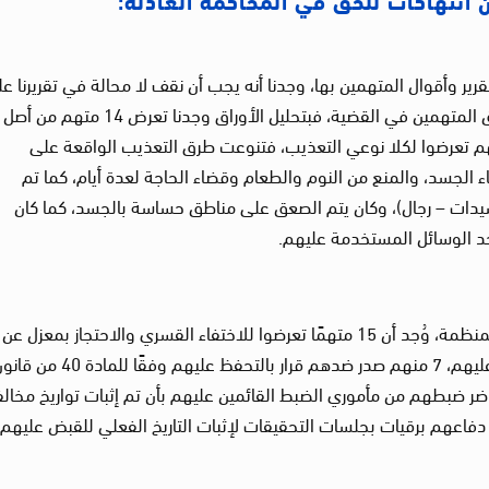
رير وأقوال المتهمين بها، وجدنا أنه يجب أن نقف لا محالة في تقريرنا ع
هم تعرضوا لكلا نوعي التعذيب، فتنوعت طرق التعذيب الواقعة على
اء الجسد، والمنع من النوم والطعام وقضاء الحاجة لعدة أيام، كما تم
سيدات – رجال)، وكان يتم الصعق على مناطق حساسة بالجسد، كما كان
د الوسائل المستخدمة عليهم.
وبالتحليل الذي قام به فريق المحاكمات العادلة بالمنظمة، وُجد أن 15 متهمًا تعرضوا للاختفاء القسري والاحتجاز بمعزل عن
محاميهم أو ذويهم بمكان غير معلوم منذ القبض عليهم، 7 منهم صدر ضدهم قرار بالتحفظ عليهم وفقًا للمادة
الأخرين تم تزوير محاضر ضبطهم من مأموري الضبط القائمين عليهم بأن تم إثبات تواريخ مخال
م دفاعهم برقيات بجلسات التحقيقات لإثبات التاريخ الفعلي للقبض عليهم