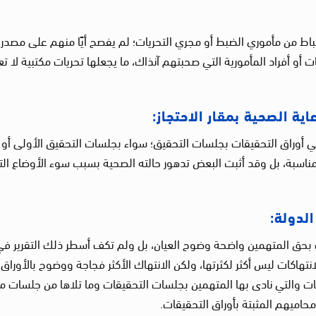
ط من مأموري الضبط أو مجري التحريات؛ لم يفصح أيًا منهم على مصدر
ات أو أفراد المأمورية التي صحبتهم آنذاك، ما يجعلها تحريات مكتبية لا تعب
ي أوراق التحقيقات بجلسات التحقيق؛ سواء بجلسات التحقيق الأولى أو 
 مناسبة، بل وقد أثبت البعض تدهور حالته الصحية بسبب سوء الأوضاع ال
رت بحق المتهمين واضحة وضوح العيان، بل ولم تكف أسطر ذلك التقرير ف
لانتهاكات ليس أكثر لكثرتها، ولكن الانتهاك الأكثر فجاجة ووضوح بالأوراق؛
كات والتي نادى بها المتهمين بجلسات التحقيقات وما تلاها من جلسات مد
محاميهم المثبتة بأوراق التحقيقات.