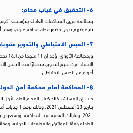
6- التحقيق في غياب محام:
بمطالعة فريق المحاكمات العادلة بمؤسسة “كوميت
تم عرضهم بدون حضور محام مدافع عنهم، وهم؛ أس
7- الحبس الاحتياطي والتدوير عقوبات لا سقف لها:
وبمطالع
الأستاذ عزت غنيم للتدوير، متخطيًا مدة الحبس الا
أعوام من الحبس الاحتياطي.
8- المحاكمة أمام محكمة أمن الدولة طوارئ محاكمة استثنائية:
حيث إن المستشار خالد ضياء، المحام العام الأول لن
2021، ومازالت القضية قيد المحاكمة. ونستعرض
العادلة وفقًا للمواثيق والمعاهدات الدولية، ووفقً