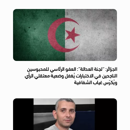
الجزائر: “لجنة العدالة”: العفو الرئاسي للمحبوسين
الناجحين في الاختبارات يُغفل وضعية معتقلي الرأي
ويُكرّس غياب الشفافية