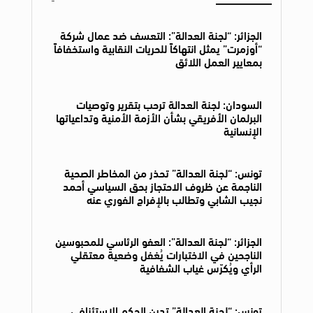
الجزائر: “لجنة العدالة”: التعسف ضد عمال شركة
“أوزمرت” يمثل انتهاكاً للحريات النقابية واستخفافاً
بمعايير العمل اللائق
السودان: لجنة العدالة ترحب بتقرير وتوصيات
البرلمان الأفريقي بشأن الأزمة الأمنية وتداعياتها
الإنسانية
تونس: “لجنة العدالة” تحذر من المخاطر الصحية
الناجمة عن ظروف الاحتجاز بحق السياسي أحمد
نجيب الشابي وتطالب بالإفراج الفوري عنه
الجزائر: “لجنة العدالة”: العفو الرئاسي للمحبوسين
الناجحين في الاختبارات يُغفل وضعية معتقلي
الرأي ويُكرّس غياب الشفافية
تونس: “لجنة العدالة” تدين الحكم الاستئنافي