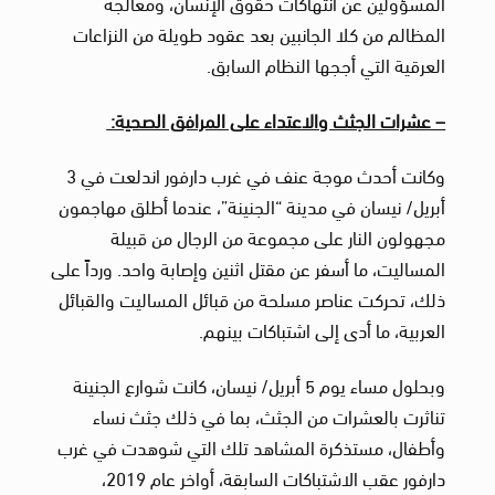
المسؤولين عن انتهاكات حقوق الإنسان، ومعالجة
المظالم من كلا الجانبين بعد عقود طويلة من النزاعات
العرقية التي أججها النظام السابق.
– عشرات الجثث والاعتداء على المرافق الصحية:
وكانت أحدث موجة عنف في غرب دارفور اندلعت في 3
أبريل/ نيسان في مدينة “الجنينة”، عندما أطلق مهاجمون
مجهولون النار على مجموعة من الرجال من قبيلة
المساليت، ما أسفر عن مقتل اثنين وإصابة واحد. ورداً على
ذلك، تحركت عناصر مسلحة من قبائل المساليت والقبائل
العربية، ما أدى إلى اشتباكات بينهم.
وبحلول مساء يوم 5 أبريل/ نيسان، كانت شوارع الجنينة
تناثرت بالعشرات من الجثث، بما في ذلك جثث نساء
وأطفال، مستذكرة المشاهد تلك التي شوهدت في غرب
دارفور عقب الاشتباكات السابقة، أواخر عام 2019،