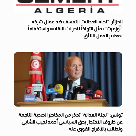
الجزائر: “لجنة العدالة”: التعسف ضد عمال شركة
“أوزمرت” يمثل انتهاكاً للحريات النقابية واستخفافاً
بمعايير العمل اللائق
تونس: “لجنة العدالة” تحذر من المخاطر الصحية الناجمة
عن ظروف الاحتجاز بحق السياسي أحمد نجيب الشابي
وتطالب بالإفراج الفوري عنه