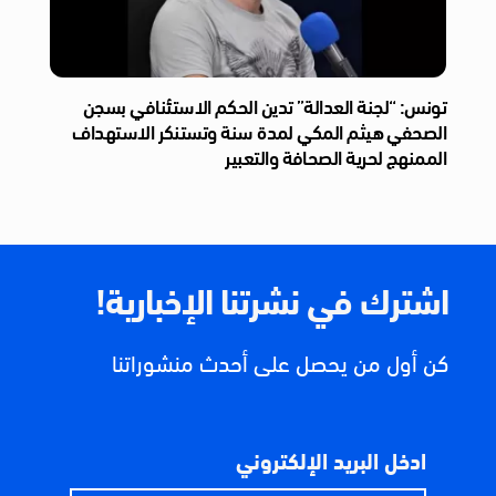
تونس: “لجنة العدالة” تدين الحكم الاستئنافي بسجن
الصحفي هيثم المكي لمدة سنة وتستنكر الاستهداف
الممنهج لحرية الصحافة والتعبير
اشترك في نشرتنا الإخبارية!
كن أول من يحصل على أحدث منشوراتنا
ادخل البريد الإلكتروني