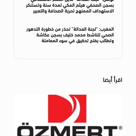
بسجن الصحفي هيثم المكي لمدة سنة وتستنكر
الاستهداف الممنهج لحرية الصحافة والتعبير
المغرب: “لجنة العدالة” تحذر من خطورة التدهور
الصحي للناشط محمد خليف بسجن عكاشة
وتطالب بفتح تحقيق في سوء المعاملة
اقرأ أيضا