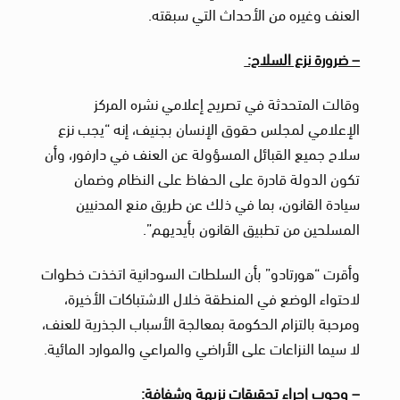
العنف وغيره من الأحداث التي سبقته.
– ضرورة نزع السلاح:
وقالت المتحدثة في تصريح إعلامي نشره المركز
الإعلامي لمجلس حقوق الإنسان بجنيف، إنه “يجب نزع
سلاح جميع القبائل المسؤولة عن العنف في دارفور، وأن
تكون الدولة قادرة على الحفاظ على النظام وضمان
سيادة القانون، بما في ذلك عن طريق منع المدنيين
المسلحين من تطبيق القانون بأيديهم”.
وأقرت “هورتادو” بأن السلطات السودانية اتخذت خطوات
لاحتواء الوضع في المنطقة خلال الاشتباكات الأخيرة،
ومرحبة بالتزام الحكومة بمعالجة الأسباب الجذرية للعنف،
لا سيما النزاعات على الأراضي والمراعي والموارد المائية.
– وجوب إجراء تحقيقات نزيهة وشفافة: