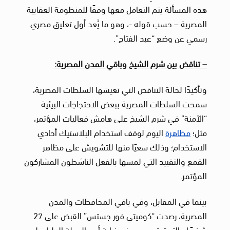
هذه المسألة يتم التعامل معها وفقًا للمنظومة العقابية
المصرية – حسب قوله -، وهو ما يُعد أول تعليق مصري
رسمي عن وضع “عبد الفتاح”.
– تناقض بين شرم الشيخ وباقي المدن المصرية:
وتأكيدًا لحالة التناقض التي تعيشها السلطات المصرية،
سمحت السلطات المصرية ببعض الاحتجاجات البيئية
“الآمنة” في شرم الشيخ على هامش فعاليات المؤتمر،
مثل؛
مظاهرة
اليوم لوقف استخدام البلاستيك أحادي
الاستخدام؛ وذلك سعيًا منها للتشويش على مظاهر
القمع والتقييد التي لمسها بالفعل الناشطون المشاركون
المؤتمر.
بينما في المقابل، وفي باقي المحافظات والمدن
المصرية، رصدت “كوميتي فور جستس” القبض على 27
شخصًا والتحقيق معهم في نيابة أمن الدولة العليا، على