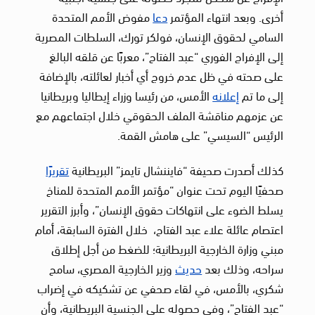
أخرى. وبعد انتهاء المؤتمر
دعا
مفوض الأمم المتحدة
السامي لحقوق الإنسان، فولكر تورك، السلطات المصرية
إلى الإفراج الفوري “عبد الفتاح”، معربًا عن قلقه البالغ
على صحته في ظل عدم خروج أي أخبار لعائلته، بالإضافة
إلى ما تم
إعلانه
الأمس، من رئيسا وزراء إيطاليا وبريطانيا
عن عزمهم مناقشة الملف الحقوقي خلال اجتماعهم مع
الرئيس “السيسي” على هامش القمة.
كذلك أصدرت صحيفة “فايننشال تايمز” البريطانية
تقريرًا
صحفيًا اليوم تحت عنوان “مؤتمر الأمم المتحدة للمناخ
يسلط الضوء على انتهاكات حقوق الإنسان”، وأبرز التقرير
اعتصام عائلة علاء عبد الفتاح، خلال الفترة السابقة، أمام
مبني وزارة الخارجية البريطانية؛ للضغط من أجل إطلاق
سراحه، وذلك بعد
حديث
وزير الخارجية المصري، سامح
شكري، بالأمس، في لقاء صحفي عن تشكيكه في إضراب
“عبد الفتاح”، وفي حصوله على الجنسية البريطانية، وأن