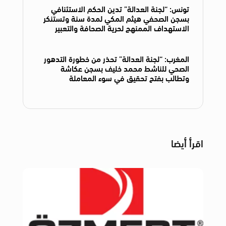
تونس: “لجنة العدالة” تدين الحكم الاستئنافي
بسجن الصحفي هيثم المكي لمدة سنة وتستنكر
الاستهداف الممنهج لحرية الصحافة والتعبير
المغرب: “لجنة العدالة” تحذر من خطورة التدهور
الصحي للناشط محمد خليف بسجن عكاشة
وتطالب بفتح تحقيق في سوء المعاملة
اقرأ أيضا