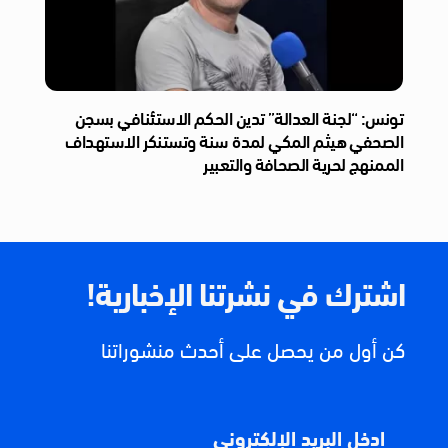
تونس: “لجنة العدالة” تدين الحكم الاستئنافي بسجن
الصحفي هيثم المكي لمدة سنة وتستنكر الاستهداف
الممنهج لحرية الصحافة والتعبير
اشترك في نشرتنا الإخبارية!
كن أول من يحصل على أحدث منشوراتنا
ادخل البريد الإلكتروني