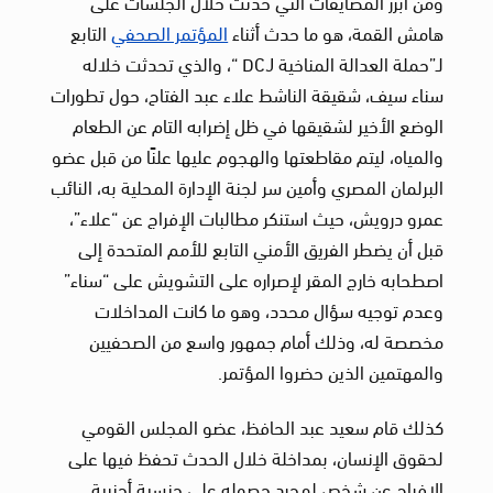
ومن أبرز المضايقات التي حدثت خلال الجلسات على
هامش القمة، هو ما حدث أثناء
المؤتمر الصحفي
التابع
لـ”حملة العدالة المناخية DCJ “، والذي تحدثت خلاله
سناء سيف، شقيقة الناشط علاء عبد الفتاح، حول تطورات
الوضع الأخير لشقيقها في ظل إضرابه التام عن الطعام
والمياه، ليتم مقاطعتها والهجوم عليها علنًا من قبل عضو
البرلمان المصري وأمين سر لجنة الإدارة المحلية به، النائب
عمرو درويش، حيث استنكر مطالبات الإفراج عن “علاء”،
قبل أن يضطر الفريق الأمني التابع للأمم المتحدة إلى
اصطحابه خارج المقر لإصراره على التشويش على “سناء”
وعدم توجيه سؤال محدد، وهو ما كانت المداخلات
مخصصة له، وذلك أمام جمهور واسع من الصحفيين
والمهتمين الذين حضروا المؤتمر.
كذلك قام سعيد عبد الحافظ، عضو المجلس القومي
لحقوق الإنسان، بمداخلة خلال الحدث تحفظ فيها على
الإفراج عن شخص لمجرد حصوله على جنسية أجنبية