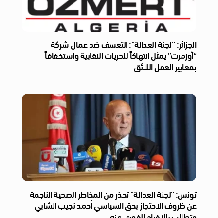
الجزائر: “لجنة العدالة”: التعسف ضد عمال شركة
“أوزمرت” يمثل انتهاكاً للحريات النقابية واستخفافاً
بمعايير العمل اللائق
تونس: “لجنة العدالة” تحذر من المخاطر الصحية الناجمة
عن ظروف الاحتجاز بحق السياسي أحمد نجيب الشابي
وتطالب بالإفراج الفوري عنه