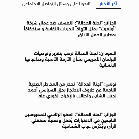
آخر الأخبار
تابعونا على وسائل التواصل الاجتماعي
الجزائر: “لجنة العدالة”: التعسف ضد عمال شركة
“أوزمرت” يمثل انتهاكاً للحريات النقابية واستخفافاً
بمعايير العمل اللائق
السودان: لجنة العدالة ترحب بتقرير وتوصيات
البرلمان الأفريقي بشأن الأزمة الأمنية وتداعياتها
الإنسانية
تونس: “لجنة العدالة” تحذر من المخاطر الصحية
الناجمة عن ظروف الاحتجاز بحق السياسي أحمد
نجيب الشابي وتطالب بالإفراج الفوري عنه
الجزائر: “لجنة العدالة”: العفو الرئاسي للمحبوسين
الناجحين في الاختبارات يُغفل وضعية معتقلي
الرأي ويُكرّس غياب الشفافية