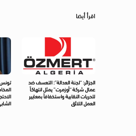
اقرأ أيضا
الجزائر: “لجنة العدالة”: التعسف ضد
تونس: 
عمال شركة “أوزمرت” يمثل انتهاكاً
المخا
للحريات النقابية واستخفافاً بمعايير
الاحتج
العمل اللائق
الشابي