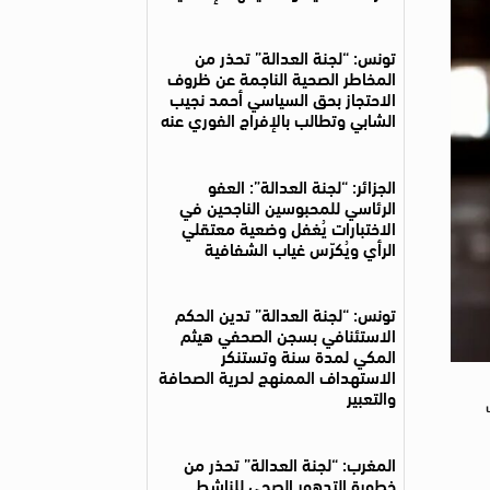
تونس: “لجنة العدالة” تحذر من
المخاطر الصحية الناجمة عن ظروف
الاحتجاز بحق السياسي أحمد نجيب
الشابي وتطالب بالإفراج الفوري عنه
الجزائر: “لجنة العدالة”: العفو
الرئاسي للمحبوسين الناجحين في
الاختبارات يُغفل وضعية معتقلي
الرأي ويُكرّس غياب الشفافية
تونس: “لجنة العدالة” تدين الحكم
الاستئنافي بسجن الصحفي هيثم
المكي لمدة سنة وتستنكر
الاستهداف الممنهج لحرية الصحافة
والتعبير
المغرب: “لجنة العدالة” تحذر من
خطورة التدهور الصحي للناشط