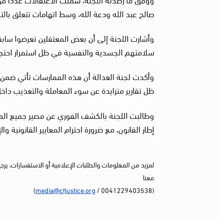
صالح عبد الله ودعة الله، وسط اتهامات تتعلق بالت
وأشارت اللجنة إلى أن بعض المعتقلين تعرضوا سابقا
سلامتهم الجسدية والنفسية في ظل استمرار احتج
وأكدت لجنة العدالة أن هذه الممارسات تأتي ضمن 
ظل تقارير متزايدة عن سوء المعاملة والتعذيب داخل 
وطالبت اللجنة بالكشف الفوري عن مصير جميع الم
إطار القانون، مع ضرورة احترام المعايير القانونية وا
لمزيد من المعلومات والطلبات الإعلامية أو الاستفسارات، يرج
معنا
)
media@cfjustice.org
(0041229403538 /