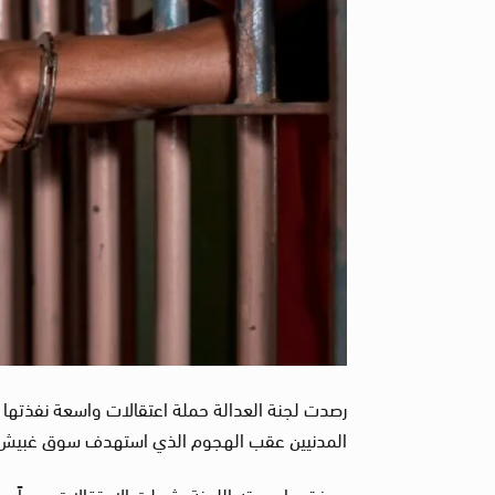
رصدت لجنة العدالة حملة اعتقالات واسعة نفذتها
المدنيين عقب الهجوم الذي استهدف سوق غبيش 
ووفق ما رصدته اللجنة، شملت الاعتقالات عدداً من