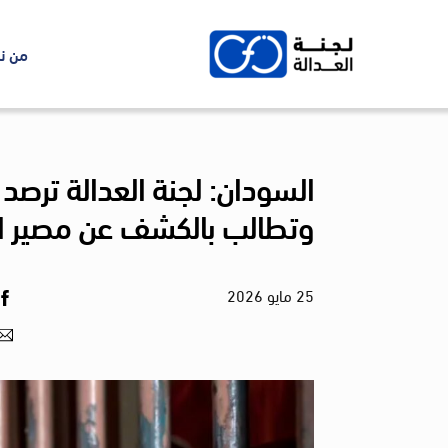
Ski
t
من ن
conten
السودان: لجنة العدالة ترص
وتطالب بالكشف عن مصير ا
25
مايو
2026