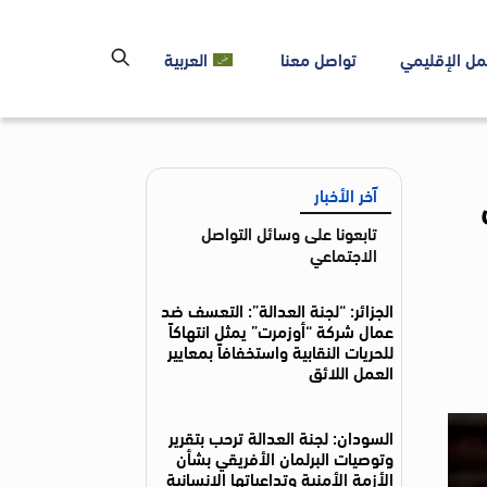
مل الإقليمي
تواصل معنا
العربية
آخر الأخبار
تابعونا على وسائل التواصل
الاجتماعي
الجزائر: “لجنة العدالة”: التعسف ضد
عمال شركة “أوزمرت” يمثل انتهاكاً
للحريات النقابية واستخفافاً بمعايير
العمل اللائق
السودان: لجنة العدالة ترحب بتقرير
وتوصيات البرلمان الأفريقي بشأن
الأزمة الأمنية وتداعياتها الإنسانية