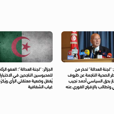
“لجنة العدالة” تحذر من
الجزائر: “لجنة العدالة”: العفو الر
طر الصحية الناجمة عن ظروف
للمحبوسين الناجحين في الاختبار
از بحق السياسي أحمد نجيب
يُغفل وضعية معتقلي الرأي ويُكر
 وتطالب بالإفراج الفوري عنه
غياب الشفافية