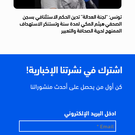
تونس: “لجنة العدالة” تدين الحكم الاستئنافي بسجن
الصحفي هيثم المكي لمدة سنة وتستنكر الاستهداف
الممنهج لحرية الصحافة والتعبير
اشترك في نشرتنا الإخبارية!
كن أول من يحصل على أحدث منشوراتنا
ادخل البريد الإلكتروني