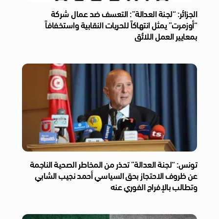
الجزائر: “لجنة العدالة”: التعسف ضد عمال شركة
“أوزمرت” يمثل انتهاكاً للحريات النقابية واستخفافاً
بمعايير العمل اللائق
تونس: “لجنة العدالة” تحذر من المخاطر الصحية الناجمة
عن ظروف الاحتجاز بحق السياسي أحمد نجيب الشابي
وتطالب بالإفراج الفوري عنه