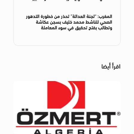
المغرب: “لجنة العدالة” تحذر من خطورة التدهور
الصحي للناشط محمد خليف بسجن عكاشة
وتطالب بفتح تحقيق في سوء المعاملة
اقرأ أيضا