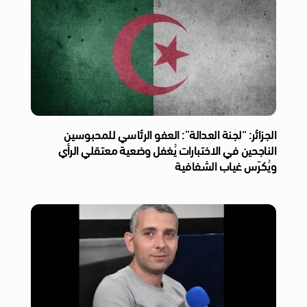
الجزائر: “لجنة العدالة”: العفو الرئاسي للمحبوسين
الناجحين في الاختبارات يُغفل وضعية معتقلي الرأي
ويُكرّس غياب الشفافية