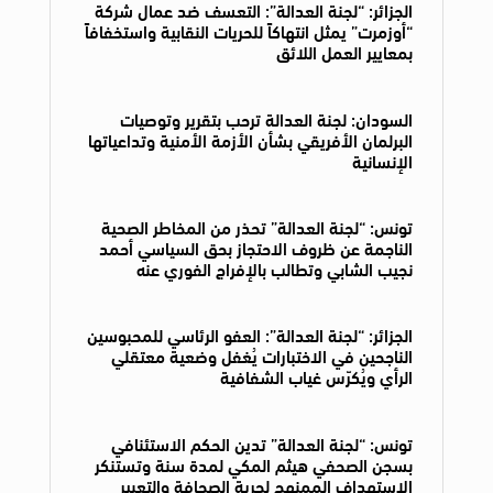
الجزائر: “لجنة العدالة”: التعسف ضد عمال شركة
“أوزمرت” يمثل انتهاكاً للحريات النقابية واستخفافاً
بمعايير العمل اللائق
السودان: لجنة العدالة ترحب بتقرير وتوصيات
البرلمان الأفريقي بشأن الأزمة الأمنية وتداعياتها
الإنسانية
تونس: “لجنة العدالة” تحذر من المخاطر الصحية
الناجمة عن ظروف الاحتجاز بحق السياسي أحمد
نجيب الشابي وتطالب بالإفراج الفوري عنه
الجزائر: “لجنة العدالة”: العفو الرئاسي للمحبوسين
الناجحين في الاختبارات يُغفل وضعية معتقلي
الرأي ويُكرّس غياب الشفافية
تونس: “لجنة العدالة” تدين الحكم الاستئنافي
بسجن الصحفي هيثم المكي لمدة سنة وتستنكر
الاستهداف الممنهج لحرية الصحافة والتعبير