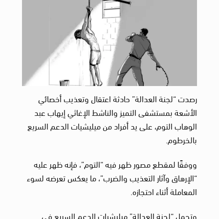
رصدت “لجنة العدالة” حادثة اعتقال وتعذيب أخصائي
الأشعة بمستشفى التميز والناشط الإغاثي إيهاب عبد
الوهاب التوم، على يد أفراد من ميليشيات الدعم السريع
بالخرطوم.
ووفقًا لمقطع مصور ظهر فيه “التوم”، فإنه ظهر عليه
“الإرهاق وآثار التعذيب والضرب”، ما يعكس تعرضه لسوء
المعاملة أثناء احتجازه.
وتحمل “لجنة العدالة” ميليشيات الدعم السريع في