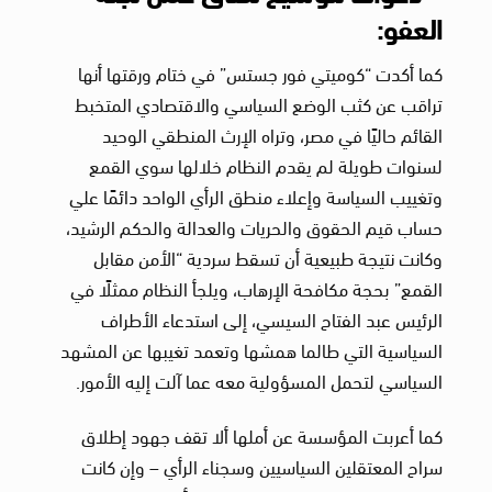
العفو:
كما أكدت “كوميتي فور جستس” في ختام ورقتها أنها
تراقب عن كثب الوضع السياسي والاقتصادي المتخبط
القائم حاليًا في مصر، وتراه الإرث المنطقي الوحيد
لسنوات طويلة لم يقدم النظام خلالها سوي القمع
وتغييب السياسة وإعلاء منطق الرأي الواحد دائمًا علي
حساب قيم الحقوق والحريات والعدالة والحكم الرشيد،
وكانت نتيجة طبيعية أن تسقط سردية “الأمن مقابل
القمع” بحجة مكافحة الإرهاب، ويلجأ النظام ممثلًا في
الرئيس عبد الفتاح السيسي، إلى استدعاء الأطراف
السياسية التي طالما همشها وتعمد تغيبها عن المشهد
السياسي لتحمل المسؤولية معه عما آلت إليه الأمور.
كما أعربت المؤسسة عن أملها ألا تقف جهود إطلاق
سراح المعتقلين السياسيين وسجناء الرأي – وإن كانت