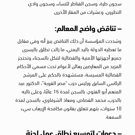
سجون طرة، وسجن القناطر للنساء، وسجون وادي
النطرون، وعشرات من المقار الأخرى.
– تناقض واضح المعالم:
وشددت المؤسسة أن ذلك التناقض يبرز أنه وفي مقابل
ما تعطيه الدولة باليد اليمني، ما زالت تطلق باليسرى
جميع أجهزتها الأمنية والقضائية لتنكل بالسجناء وتحتجز
المزيد من المعارضين رهائن لأعوام تحت مسمي الأحكام
القضائية المسيسة، مستشهدة بالحكم على المرشح
الرئاسي السابق ورئيس حزب “مصر القوية”، الدكتور عبد
المنعم أبو الفتوح، بالسجن لمدة 15 عامًا، وعلى نائبه
بالحزب، محمد القصاص، ومعاذ الشرقاوي، بالسجن لمدة
10 سنوات، بتهم تتعلق بقانون مكافحة الإرهاب سيء
السمعة.
– دعوات لتوسيع نطاق عمل لجنة