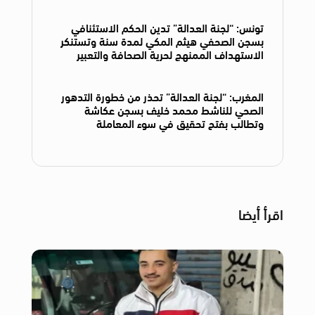
تونس: “لجنة العدالة” تدين الحكم الاستئنافي
بسجن الصحفي هيثم المكي لمدة سنة وتستنكر
الاستهداف الممنهج لحرية الصحافة والتعبير
المغرب: “لجنة العدالة” تحذر من خطورة التدهور
الصحي للناشط محمد خليف بسجن عكاشة
وتطالب بفتح تحقيق في سوء المعاملة
اقرأ أيضا