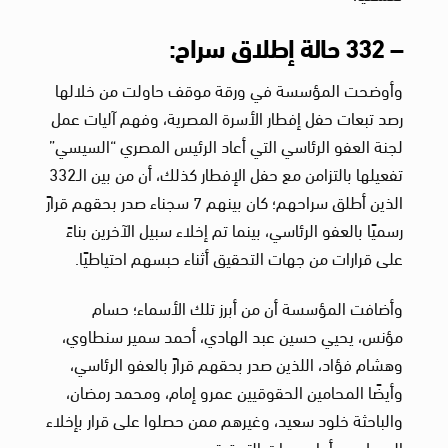
– 332 حالة إطلاق سراح:
وأوضحت المؤسسة في ورقة موقف حاولت من خلالها
رصد تبعات حفل إفطار الأسرة المصرية، وفهم آليات عمل
لجنة العفو الرئاسي التي أعاد الرئيس المصري “السيسي”
تفعيلها بالتزامن مع حفل الإفطار كذلك، أن من بين الـ332
الذين أطلق سراحهم؛ كان بينهم 7 سجناء صدر بحقهم قرارً
رسميًا بالعفو الرئاسي، بينما تم إخلاء سبيل الآخرين بناءً
على قرارات من جهات التحقيق أثناء حبسهم احتياطيًا.
وأضافت المؤسسة أن من أبرز تلك الأسماء؛ حسام
مؤنس، يحيي حسين عبد الهادي، أحمد سمير سنطاوي،
وهشام فؤاد، اللذين صدر بحقهم قرارً بالعفو الرئاسي،
وأيضًا المحامين الحقوقيين عمرو إمام، ومحمد رمضان،
والباحثة خلود سعيد، وغيرهم ممن حصلوا على قرار بإخلاء
السبيل من أمام جهات التحقيق.