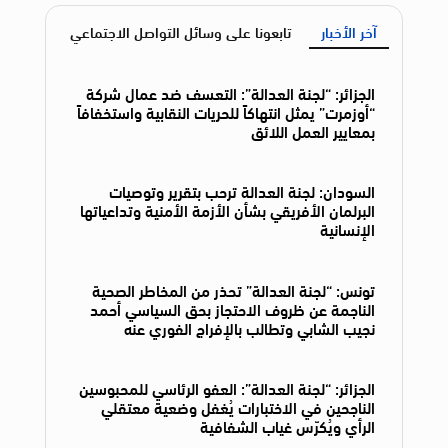
آخر الأخبار
تابعونا على وسائل التواصل الاجتماعي
الجزائر: “لجنة العدالة”: التعسف ضد عمال شركة
“أوزمرت” يمثل انتهاكاً للحريات النقابية واستخفافاً
بمعايير العمل اللائق
السودان: لجنة العدالة ترحب بتقرير وتوصيات
البرلمان الأفريقي بشأن الأزمة الأمنية وتداعياتها
الإنسانية
تونس: “لجنة العدالة” تحذر من المخاطر الصحية
الناجمة عن ظروف الاحتجاز بحق السياسي أحمد
نجيب الشابي وتطالب بالإفراج الفوري عنه
الجزائر: “لجنة العدالة”: العفو الرئاسي للمحبوسين
الناجحين في الاختبارات يُغفل وضعية معتقلي
الرأي ويُكرّس غياب الشفافية