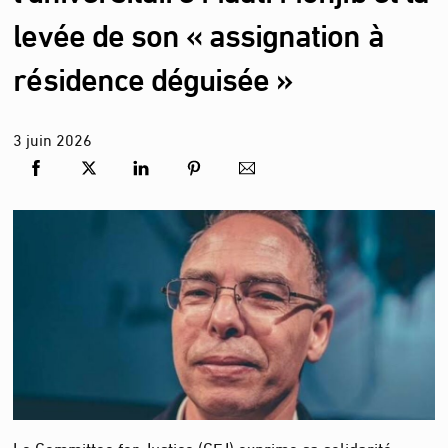
levée de son « assignation à
résidence déguisée »
3
juin
2026
Le Committee for Justice (CFJ) exprime sa solidarité