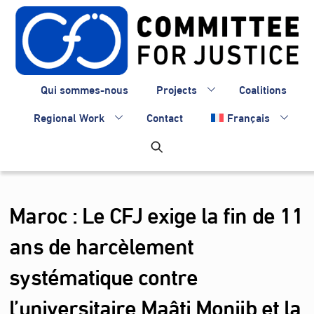
Skip
to
content
Qui sommes-nous
Projects
Coalitions
Regional Work
Contact
Français
Maroc : Le CFJ exige la fin de 11
ans de harcèlement
systématique contre
l’universitaire Maâti Monjib et la