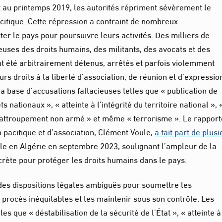
t au printemps 2019, les autorités répriment sévèrement le
fique. Cette répression a contraint de nombreux
er le pays pour poursuivre leurs activités. Des milliers de
euses des droits humains, des militants, des avocats et des
nt été arbitrairement détenus, arrêtés et parfois violemment
rs droits à la liberté d’association, de réunion et d’expressio
a base d’accusations fallacieuses telles que « publication de
nationaux », « atteinte à l’intégrité du territoire national », 
« attroupement non armé » et même « terrorisme ». Le rappor
on pacifique et d’association, Clément Voule,
a fait part de plus
ielle en Algérie en septembre 2023, soulignant l’ampleur de la
crète pour protéger les droits humains dans le pays.
t des dispositions légales ambiguës pour soumettre les
procès inéquitables et les maintenir sous son contrôle. Les
es que « déstabilisation de la sécurité de l’État », « atteinte à