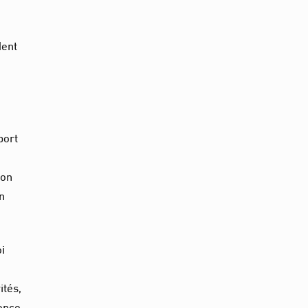
dent
port
ion
on
oi
ités,
ence.