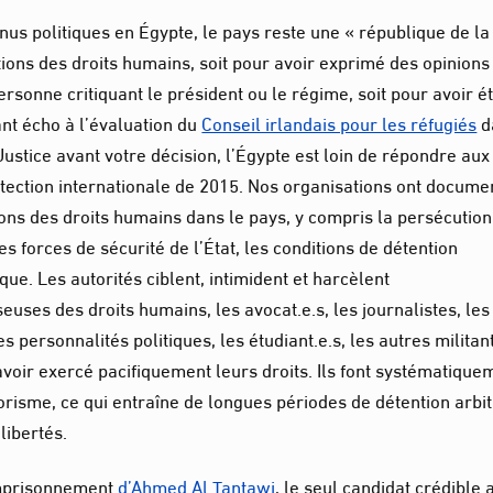
nus politiques en Égypte, le pays reste une « république de la
tions des droits humains, soit pour avoir exprimé des opinions
ersonne critiquant le président ou le régime, soit pour avoir é
ant écho à l’évaluation du
Conseil irlandais pour les réfugiés
d
Justice avant votre décision, l’Égypte est loin de répondre aux
protection internationale de 2015. Nos organisations ont docume
ions des droits humains dans le pays, y compris la persécution
es forces de sécurité de l’État, les conditions de détention
ue. Les autorités ciblent, intimident et harcèlent
uses des droits humains, les avocat.e.s, les journalistes, les
es personnalités politiques, les étudiant.e.s, les autres militan
avoir exercé pacifiquement leurs droits. Ils font systématique
rorisme, ce qui entraîne de longues périodes de détention arbit
 libertés.
’emprisonnement
d’Ahmed Al Tantawi
, le seul candidat crédible 