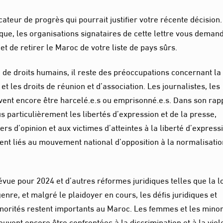
cateur de progrès qui pourrait justifier votre récente décision.
ique, les organisations signataires de cette lettre vous deman
t de retirer le Maroc de votre liste de pays sûrs.
 de droits humains, il reste des préoccupations concernant la
 et les droits de réunion et d’association. Les journalistes, les
euvent encore être harcelé.e.s ou emprisonné.e.s. Dans son rap
us particulièrement les libertés d’expression et de la presse,
ers d’opinion et aux victimes d’atteintes à la liberté d’express
ment liés au mouvement national d’opposition à la normalisati
vue pour 2024 et d’autres réformes juridiques telles que la l
enre, et malgré le plaidoyer en cours, les défis juridiques et
norités restent importants au Maroc. Les femmes et les minor
euvent encore être confrontées à la discrimination et à la viol