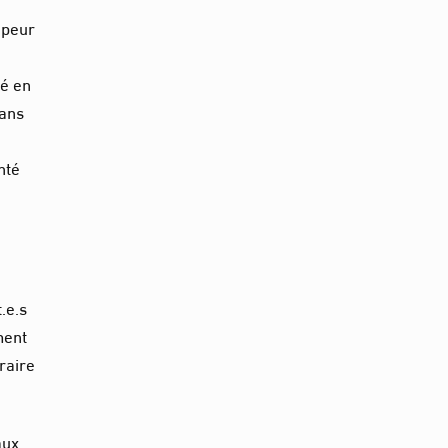
 peur
té en
ans
nté
t.e.s
ment
raire
aux