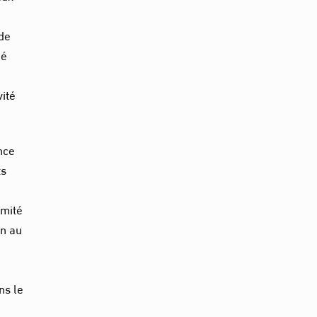
 de
ué
vité
nce
ts
a
omité
on au
ns le