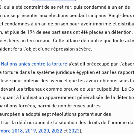
qui a été contraint de se retirer, puis condamné à un an de
on de se présenter aux élections pendant cinq ans. Vingt-deux
 et condamnés à un an de prison pour avoir imprimé et distrib
 et plus de 194 de ses partisans ont été placés en détention,
dées liées au terrorisme. Cette affaire démontre que toute acti
dent fera l’objet d’une répression sévère.
Nations unies contre la torture
s’est dit préoccupé par l’abse
la torture dans le système juridique égyptien et par les rappor
ilisée pour obtenir des aveux et que les aveux obtenus sous l
s devant les tribunaux comme preuve de leur culpabilité. Le C
s quant à l’utilisation apparemment généralisée de la détenti
sparitions forcées, parmi de nombreuses autres
uropéen a adopté sept résolutions portant sur des
 sur la détérioration de la situation des droits de l’homme da
mbre 2018
,
2019
,
2020
,
2022
et
2023
].