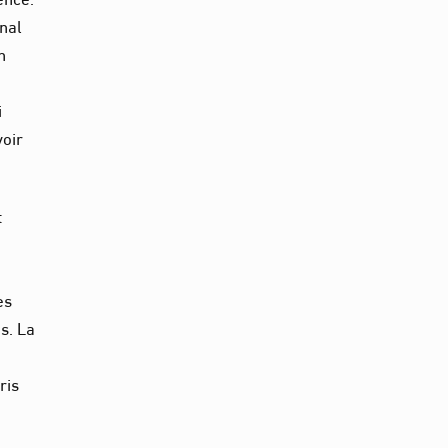
énal
n
i
voir
t
es
s. La
ris