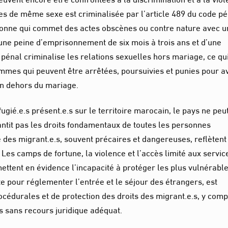
nes de même sexe est criminalisée par l’article 489 du code p
rsonne qui commet des actes obscènes ou contre nature avec u
une peine d’emprisonnement de six mois à trois ans et d’une
e pénal criminalise les relations sexuelles hors mariage, ce qu
mmes qui peuvent être arrêtées, poursuivies et punies pour a
en dehors du mariage.
fugié.e.s présent.e.s sur le territoire marocain, le pays ne peu
ntit pas les droits fondamentaux de toutes les personnes
e des migrant.e.s, souvent précaires et dangereuses, reflètent
Les camps de fortune, la violence et l’accès limité aux servic
mettent en évidence l’incapacité à protéger les plus vulnérable
ste pour réglementer l’entrée et le séjour des étrangers, est
cédurales et de protection des droits des migrant.e.s, y comp
s sans recours juridique adéquat.