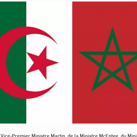
u Vice-Premier Ministre Martin, de la Ministre McEntee, du Mini