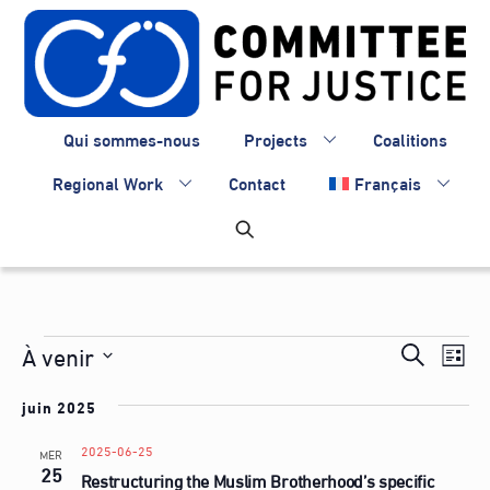
Skip
to
content
Qui sommes-nous
Projects
Coalitions
Regional Work
Contact
Français
Évènements
Recherc
À venir
Nav
R
L
de
et
S
e
i
vue
juin 2025
é
navigati
c
s
Évè
l
de
2025-06-25
h
MER
t
e
25
Restructuring the Muslim Brotherhood’s specific
e