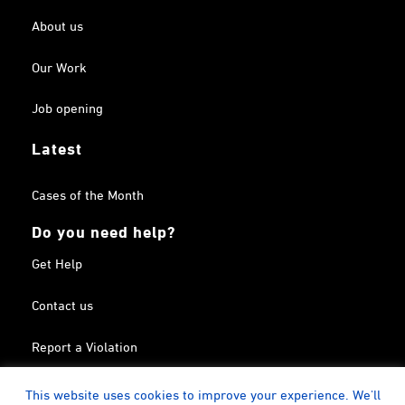
About us
Our Work
Job opening
Latest
Cases of the Month
Do you need help?
Get Help
Contact us
Report a Violation
Search in the Terrorism List
This website uses cookies to improve your experience. We'll