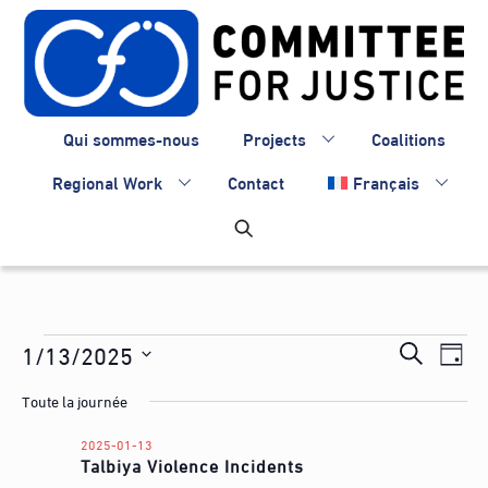
Skip
to
content
Qui sommes-nous
Projects
Coalitions
Regional Work
Contact
Français
Évènements
Recherc
1/13/2025
Nav
R
J
de
et
for
S
e
o
Toute la journée
vue
é
navigati
c
2025-
u
Évè
l
de
2025-01-13
h
01-
r
Talbiya Violence Incidents
e
e