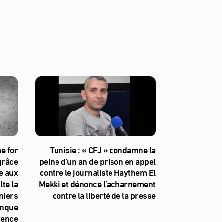
e for
Tunisie : « CFJ » condamne la
 grâce
peine d’un an de prison en appel
e aux
contre le journaliste Haythem El
te la
Mekki et dénonce l’acharnement
niers
contre la liberté de la presse
anque
rence