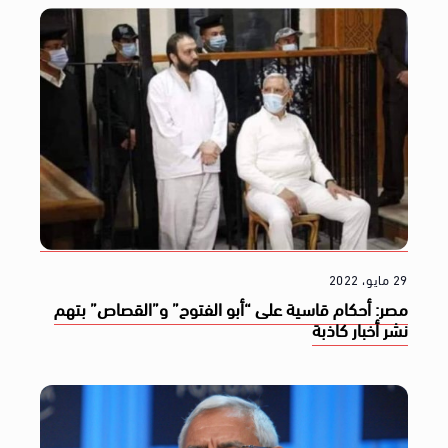
29 مايو، 2022
مصر: أحكام قاسية على “أبو الفتوح” و”القصاص” بتهم
نشر أخبار كاذبة