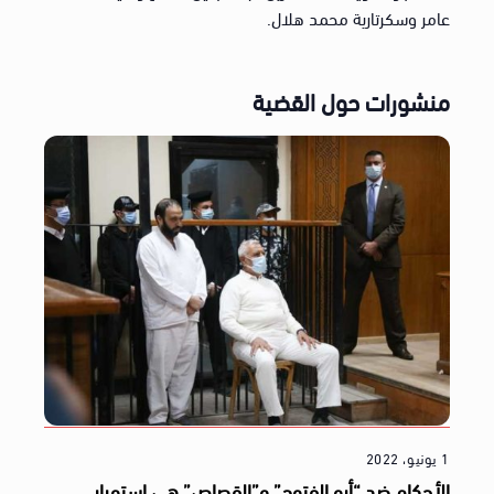
عامر وسكرتارية محمد هلال.
منشورات حول القضية
1 يونيو، 2022
الأحكام ضد “أبو الفتوح” و”القصاص” هي استمرار