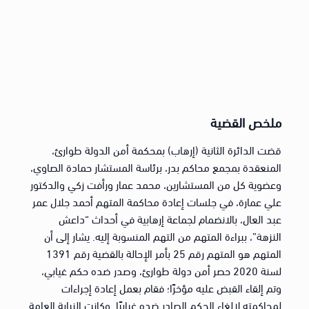
ملخص القضية
قضت الدائرة الثانية (إرهاب) بمحكمة أمن الدولة طوارئ،
المنعقدة بمجمع محاكم بدر، برئاسة المستشار حمادة الصاوي،
وعضوية كل من المستشارين، محمد عمار ورأفت زكي والدكتور
علي عمارة، في جلسات إعادة محاكمة المتهم أحمد جلال عمر
عبد العال، بالانضمام لجماعة إرهابية في أحداث “داعش
النزهة”، ببراءة المتهم من التهم المنسوبة إليه. يشار إلى أن
المتهم هو المتهم رقم 25 بأمر الإحالة بالقضية رقم 1391
لسنة 2020 حصر أمن دولة طوارئ، وصدر ضده حكم غيابي،
وتم إلقاء القبض عليه مؤخرًا؛ فقام بعمل إعادة إجراءات
لمحاكمته لإلغاء الحكم الصادر ضده غيابيًا. وكانت النيابة العامة