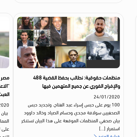
منظمات حقوقية: نطالب بحفظ القضية 488
مصر 
والإفراج الفوري عن جميع المتهمين فيها
“الاع
العبث
24
/
01
/
2020
100 يوم على حبس إسراء عبد الفتاح، وتجديد حبس
2020
الصحفيين سولافة مجدي وحسام الصياد وخالد داوود
بيان 
بيان صحفي المنظمات الموقعة على هذا البيان تستنكر
الممار
استمرار […]
على تح
قراءة المزيد
للزج ب