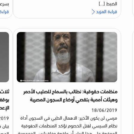
الضبط […]
بسرعة
قراءة المزيد
قراءة 
منظمات حقوقية: نطالب بالسماح للصليب الأحمر
ثلاث
وهيئات أممية بتقصي أوضاع السجون المصرية
بوقف 
الإعد
18
/
06
/
2019
مرسي لن يكون الأخير: الاهمال الطبي في السجون أداة
2019
نظام السيسي لقتل الخصوم تؤكد المنظمات الحقوقية
الموقعة على هذا البيان أن واقعة وفاة رئيس الجمهورية
المصر