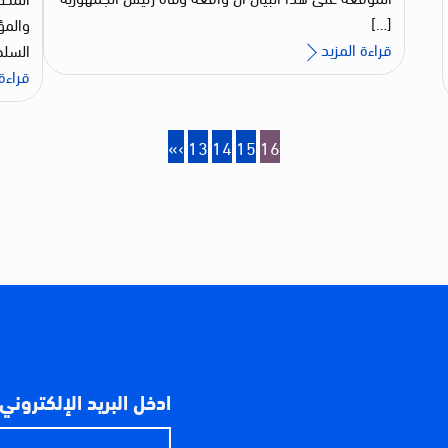
[…]
والمؤ
قراءة المزيد
السلط
قراءة 
«
‹
13
14
15
16
ادخل البريد الإلكتروني